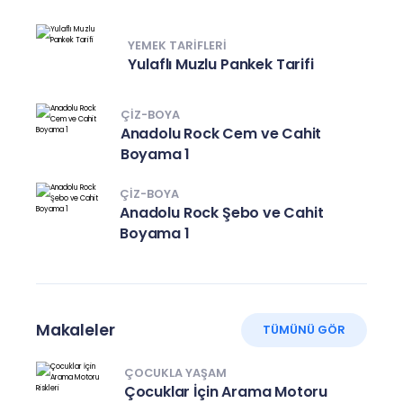
YEMEK TARIFLERI
Yulaflı Muzlu Pankek Tarifi
ÇIZ-BOYA
Anadolu Rock Cem ve Cahit
Boyama 1
ÇIZ-BOYA
Anadolu Rock Şebo ve Cahit
Boyama 1
Makaleler
TÜMÜNÜ GÖR
ÇOCUKLA YAŞAM
Çocuklar İçin Arama Motoru