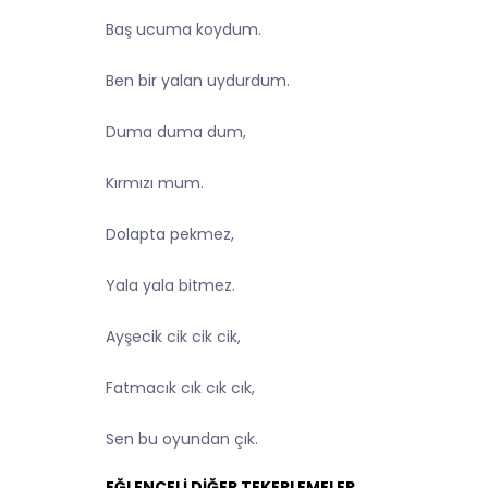
Baş ucuma koydum.
Ben bir yalan uydurdum.
Duma duma dum,
Kırmızı mum.
Dolapta pekmez,
Yala yala bitmez.
Ayşecik cik cik cik,
Fatmacık cık cık cık,
Sen bu oyundan çık.
EĞLENCELİ DİĞER TEKERLEMELER