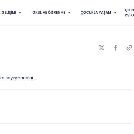
ÇOC
GELIŞIMI
OKUL VE ÖĞRENME
ÇOCUKLA YAŞAM
PSIK
ka sayışmacalar...