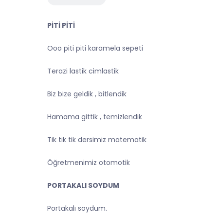
PİTİ PİTİ
Ooo piti piti karamela sepeti
Terazi lastik cimlastik
Biz bize geldik , bitlendik
Hamama gittik , temizlendik
Tik tik tik dersimiz matematik
Öğretmenimiz otomotik
PORTAKALI SOYDUM
Portakalı soydum.