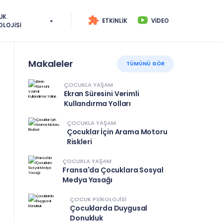
UK
ETKINLIK
VIDEO
OLOJISI
Makaleler
TÜMÜNÜ GÖR
ÇOCUKLA YAŞAM
Ekran Süresini Verimli
Kullandırma Yolları
ÇOCUKLA YAŞAM
Çocuklar İçin Arama Motoru
Riskleri
ÇOCUKLA YAŞAM
Fransa'da Çocuklara Sosyal
Medya Yasağı
ÇOCUK PSIKOLOJISI
Çocuklarda Duygusal
Donukluk