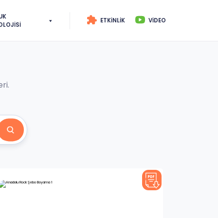
UK
ETKINLIK
VIDEO
OLOJISI
ri.