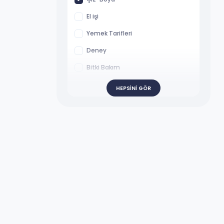
El işi
Yemek Tarifleri
Deney
Bitki Bakım
Masallar
HEPSINI GÖR