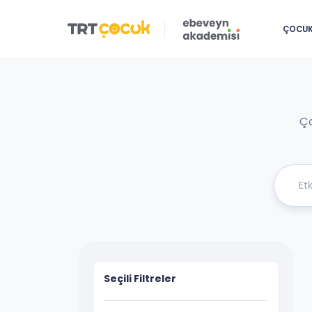
ÇOCUK 
Ço
Seçili Filtreler