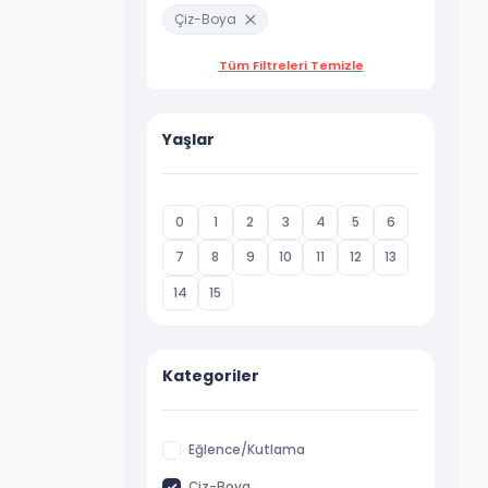
Çiz-Boya
Tüm Filtreleri Temizle
Yaşlar
0
1
2
3
4
5
6
7
8
9
10
11
12
13
14
15
Kategoriler
Eğlence/Kutlama
Çiz-Boya