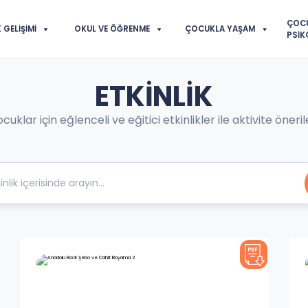
ÇOC
GELIŞIMI
OKUL VE ÖĞRENME
ÇOCUKLA YAŞAM
PSIK
ETKINLIK
cuklar için eğlenceli ve eğitici etkinlikler ile aktivite önerile