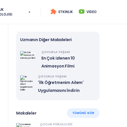
UK
ETKINLIK
VIDEO
OLOJISI
Uzmanın Diğer Makaleleri
ÇOCUKLA YAŞAM
En Çok izlenen 10
Animasyon Filmi
ÇOCUKLA YAŞAM
'İlk Öğretmenim Ailem'
Uygulamasını İndirin
Makaleler
TÜMÜNÜ GÖR
ÇOCUK PSIKOLOJISI