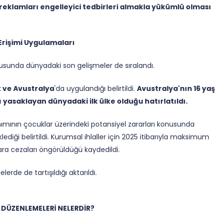
 reklamları engelleyici tedbirleri almakla yükümlü olması
Erişimi Uygulamaları
usunda dünyadaki son gelişmeler de sıralandı.
ık ve Avustralya
'da uygulandığı belirtildi.
Avustralya'nın 16 yaş
 yasaklayan dünyadaki ilk ülke olduğu hatırlatıldı.
mının çocuklar üzerindeki potansiyel zararları konusunda
diği belirtildi. Kurumsal ihlaller için 2025 itibarıyla maksimum
para cezaları öngörüldüğü kaydedildi.
erde de tartışıldığı aktarıldı.
 DÜZENLEMELERİ NELERDİR?