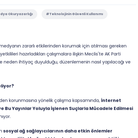
ya Okuryazarlığı
#Teknolojinin Güvenli Kullanımı
l medyanın zararlı etkilerinden korumak için atılması gereken
kilileri hazırladıkları çalışmalara ilişkin Meclis'te AK Parti
 neden ihtiyaç duyulduğu, düzenlemenin nasıl yapılacağı ve
liyor?
rinden korunmasına yönelik çalışma kapsamında,
İnternet
 Bu Yayınlar Yoluyla İşlenen Suçlarla Mücadele Edilmesi
ıyor.
in
sosyal ağ sağlayıcılarının daha etkin önlemler