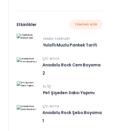
Etkinlikler
TÜMÜNÜ GÖR
YEMEK TARIFLERI
Yulaflı Muzlu Pankek Tarifi
ÇIZ-BOYA
Anadolu Rock Cem Boyama
2
EL IŞI
Pet Şişeden Saksı Yapımı
ÇIZ-BOYA
Anadolu Rock Şebo Boyama
1