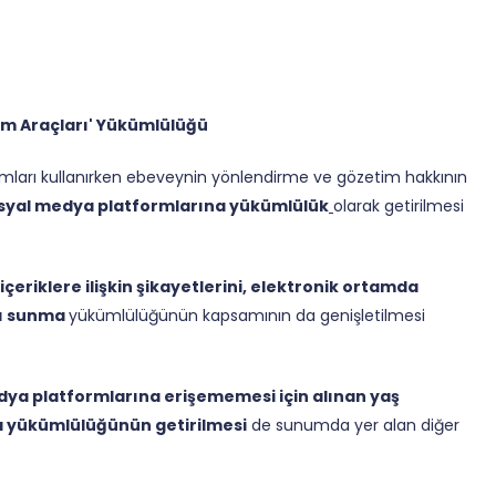
im Araçları' Yükümlülüğü
rtamları kullanırken ebeveynin yönlendirme ve gözetim hakkının
syal medya platformlarına yükümlülük
olarak getirilmesi
 içeriklere ilişkin şikayetlerini, elektronik ortamda
sı sunma
yükümlülüğünün kapsamının da genişletilmesi
ya platformlarına erişememesi için alınan yaş
a yükümlülüğünün getirilmesi
de sunumda yer alan diğer