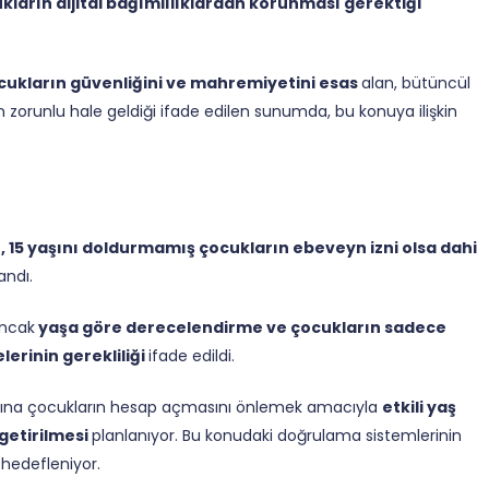
kların dijital bağımlılıklardan korunması gerektiği
cukların güvenliğini ve mahremiyetini esas
alan, bütüncül
 zorunlu hale geldiği ifade edilen sunumda, bu konuya ilişkin
ı, 15 yaşını doldurmamış çocukların ebeveyn izni olsa dahi
ndı.
ancak
yaşa göre derecelendirme ve çocukların sadece
erinin gerekliliği
ifade edildi.
larına çocukların hesap açmasını önlemek amacıyla
etkili yaş
getirilmesi
planlanıyor. Bu konudaki doğrulama sistemlerinin
 hedefleniyor.