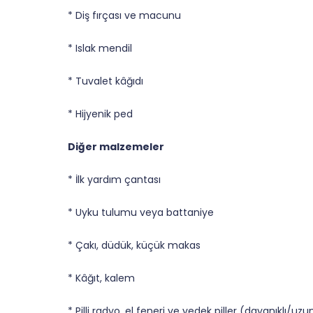
* Diş fırçası ve macunu
* Islak mendil
* Tuvalet kâğıdı
* Hijyenik ped
Diğer malzemeler
* İlk yardım çantası
* Uyku tulumu veya battaniye
* Çakı, düdük, küçük makas
* Kâğıt, kalem
* Pilli radyo, el feneri ve yedek piller (dayanıklı/uz