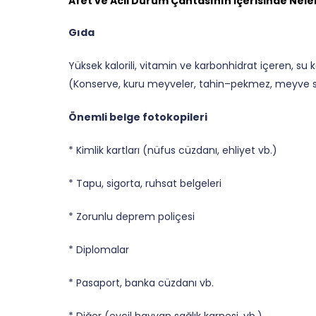
Afet ve Acil Durum Çantasının İçerisinde Nele
Gıda
Yüksek kalorili, vitamin ve karbonhidrat içeren, s
(Konserve, kuru meyveler, tahin–pekmez, meyve su
Önemli belge fotokopileri
* Kimlik kartları (nüfus cüzdanı, ehliyet vb.)
* Tapu, sigorta, ruhsat belgeleri
* Zorunlu deprem poliçesi
* Diplomalar
* Pasaport, banka cüzdanı vb.
* Diğer (evcil hayvan sağlık karnesi, vb.)