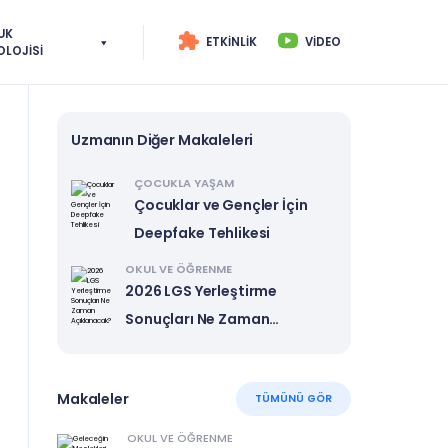
UK
ETKINLIK
VIDEO
OLOJISI
Uzmanın Diğer Makaleleri
ÇOCUKLA YAŞAM
Çocuklar ve Gençler İçin
Deepfake Tehlikesi
OKUL VE ÖĞRENME
2026 LGS Yerleştirme
Sonuçları Ne Zaman
Açıklanacak?
Makaleler
TÜMÜNÜ GÖR
OKUL VE ÖĞRENME