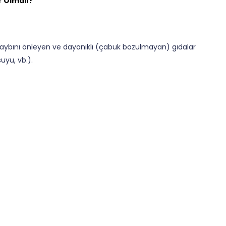
r Olmalı?
u kaybını önleyen ve dayanıklı (çabuk bozulmayan) gıdalar
yu, vb.).