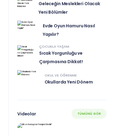
Geleceğin Meslekleri Olacak
Yeni Bölümler
Evde Oyun Hamuru Nasıl
Yapılır?
ÇOCUKLA YAŞAM
Sıcak Yorgunluğu ve
Çarpmasına Dikkat!
OKUL VE ÖĞRENME
Okullarda Yeni Dönem
Videolar
TÜMÜNÜ GÖR