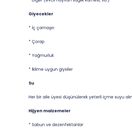
Giyecekler
* İç çamaşırı
* Çorap
* Yağmurluk
* İklime uygun giysiler
Su
Her bir aile üyesi düşünülerek yeterli içme suyu alı
Hijyen malzemeler
* Sabun ve dezenfektanlar