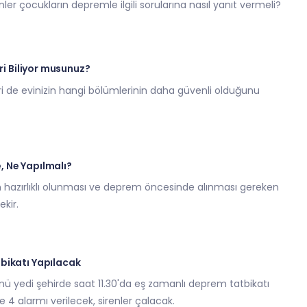
r çocukların depremle ilgili sorularına nasıl yanıt vermeli?
eri Biliyor musunuz?
i de evinizin hangi bölümlerinin daha güvenli olduğunu
 Ne Yapılmalı?
 hazırlıklı olunması ve deprem öncesinde alınması gereken
kir.
bikatı Yapılacak
 yedi şehirde saat 11.30'da eş zamanlı deprem tatbikatı
e 4 alarmı verilecek, sirenler çalacak.