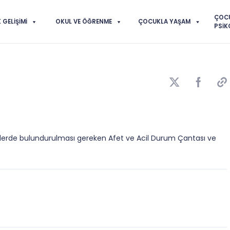
ÇOC
GELIŞIMI
OKUL VE ÖĞRENME
ÇOCUKLA YAŞAM
PSIK
erde bulundurulması gereken Afet ve Acil Durum Çantası ve