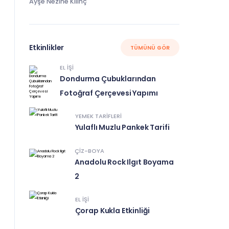
Ayşe Nezihe Kılınç
Etkinlikler
TÜMÜNÜ GÖR
EL IŞI
Dondurma Çubuklarından
Fotoğraf Çerçevesi Yapımı
YEMEK TARIFLERI
Yulaflı Muzlu Pankek Tarifi
ÇIZ-BOYA
Anadolu Rock Ilgıt Boyama
2
EL IŞI
Çorap Kukla Etkinliği