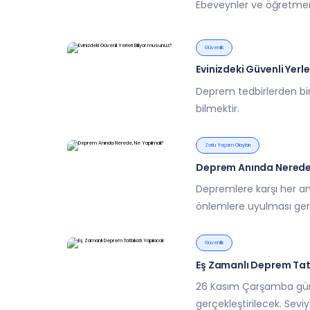
Ebeveynler ve öğretmenle
Güvenlik
Evinizdeki Güvenli Yerl
Deprem tedbirlerden bir
bilmektir.
Zorlu Yaşam Olayları
Deprem Anında Nerede,
Depremlere karşı her an
önlemlere uyulması gere
Güvenlik
Eş Zamanlı Deprem Tat
26 Kasım Çarşamba günü
gerçekleştirilecek. Seviy