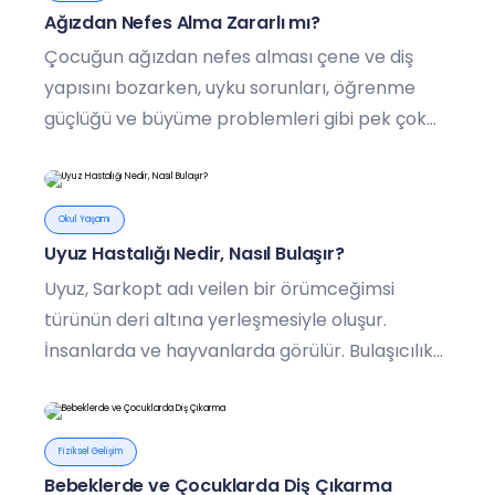
Ağızdan Nefes Alma Zararlı mı?
Çocuğun ağızdan nefes alması çene ve diş
yapısını bozarken, uyku sorunları, öğrenme
güçlüğü ve büyüme problemleri gibi pek çok
rahatsızlığı beraberinde getiriyor.
Okul Yaşamı
Uyuz Hastalığı Nedir, Nasıl Bulaşır?
Uyuz, Sarkopt adı veilen bir örümceğimsi
türünün deri altına yerleşmesiyle oluşur.
İnsanlarda ve hayvanlarda görülür. Bulaşıcılık
gücü oldukça yüksek olan bu hastalık, şiddetli
kaşıntılara sebep olan paraziter bir hastalıktır.
Fiziksel Gelişim
Bebeklerde ve Çocuklarda Diş Çıkarma