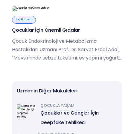
Sağlıklı Yaşam
Çocuklar İçin Önemli Gıdalar
Çocuk Endokrinoloji ve Metabolizma
Hastalıkları Uzmanı Prof. Dr. Servet Erdal Adal,
"Mevsiminde sebze tüketimi, ev yapımı yoğurt,
turşu ve doğal gıdalar, büyüme açısından
oldukça önemlidir" dedi.
Uzmanın Diğer Makaleleri
ÇOCUKLA YAŞAM
Çocuklar ve Gençler İçin
Deepfake Tehlikesi