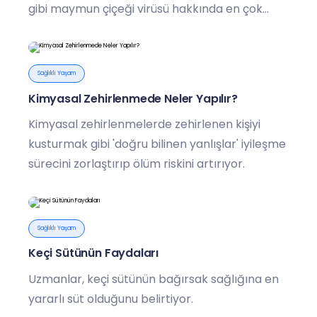
gibi maymun çiçeği virüsü hakkında en çok
merak edilen sorular Sağlık Bakanlığı
tarafından "Maymun Çiçeği (MPox)
Rehberi”nde cevaplandı.
Sağlıklı Yaşam
Kimyasal Zehirlenmede Neler Yapılır?
Kimyasal zehirlenmelerde zehirlenen kişiyi
kusturmak gibi 'doğru bilinen yanlışlar' iyileşme
sürecini zorlaştırıp ölüm riskini artırıyor.
Sağlıklı Yaşam
Keçi Sütünün Faydaları
Uzmanlar, keçi sütünün bağırsak sağlığına en
yararlı süt olduğunu belirtiyor.