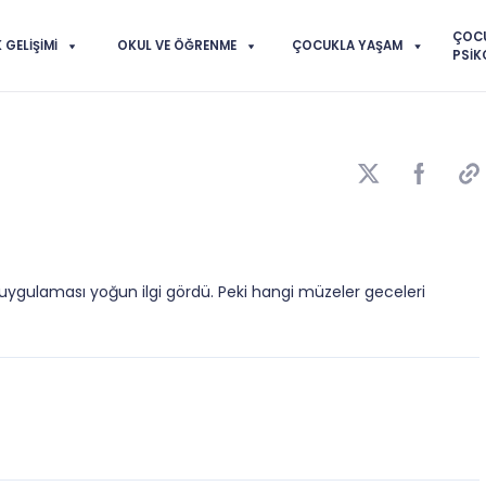
ÇOC
GELIŞIMI
OKUL VE ÖĞRENME
ÇOCUKLA YAŞAM
PSIK
ygulaması yoğun ilgi gördü. Peki hangi müzeler geceleri