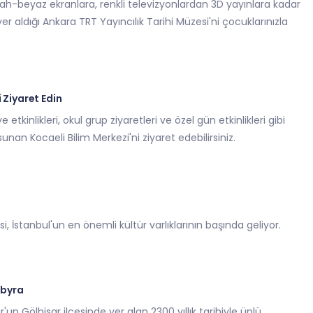
ah-beyaz ekranlara, renkli televizyonlardan 3D yayınlara kadar
yer aldığı Ankara TRT Yayıncılık Tarihi Müzesi'ni çocuklarınızla
 Ziyaret Edin
e etkinlikleri, okul grup ziyaretleri ve özel gün etkinlikleri gibi
unan Kocaeli Bilim Merkezi'ni ziyaret edebilirsiniz.
, İstanbul'un en önemli kültür varlıklarının başında geliyor.
ibyra
r'un Gölhisar ilçesinde yer alan 2300 yıllık tarihiyle ünlü,