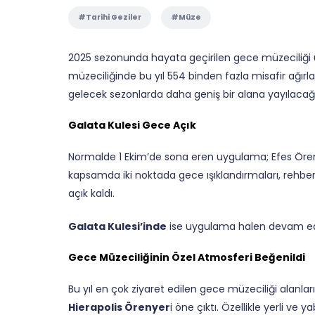
#Tarihi Geziler
#Müze
2025 sezonunda hayata geçirilen gece müzeciliği uy
müzeciliğinde bu yıl 554 binden fazla misafir ağırla
gelecek sezonlarda daha geniş bir alana yayılacağı
Galata Kulesi Gece Açık
Normalde 1 Ekim’de sona eren uygulama; Efes Öreny
kapsamda iki noktada gece ışıklandırmaları, rehberli
açık kaldı.
Galata Kulesi’inde
ise uygulama halen devam ed
Gece Müzeciliğinin Özel Atmosferi Beğenildi
Bu yıl en çok ziyaret edilen gece müzeciliği alanla
Hierapolis Örenyer
i öne çıktı. Özellikle yerli ve