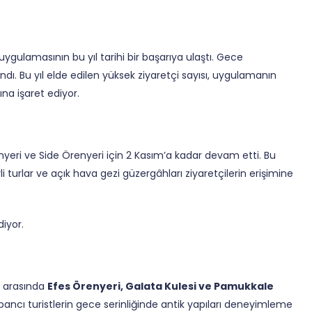
gulamasının bu yıl tarihi bir başarıya ulaştı. Gece
ndı. Bu yıl elde edilen yüksek ziyaretçi sayısı, uygulamanın
na işaret ediyor.
eri ve Side Örenyeri için 2 Kasım’a kadar devam etti. Bu
 turlar ve açık hava gezi güzergâhları ziyaretçilerin erişimine
iyor.
rı arasında
Efes Örenyeri, Galata Kulesi ve Pamukkale
 yabancı turistlerin gece serinliğinde antik yapıları deneyimleme