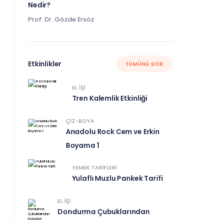
Nedir?
Prof. Dr. Gözde Ersöz
Etkinlikler
TÜMÜNÜ GÖR
EL IŞI
Tren Kalemlik Etkinliği
ÇIZ-BOYA
Anadolu Rock Cem ve Erkin
Boyama 1
YEMEK TARIFLERI
Yulaflı Muzlu Pankek Tarifi
EL IŞI
Dondurma Çubuklarından