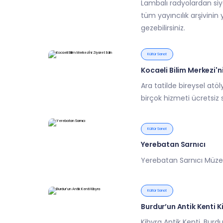
Lambalı radyolardan siy
tüm yayıncılık arşivinin 
gezebilirsiniz.
Kültür Sanat
Kocaeli Bilim Merkezi'ni
Ara tatilde bireysel atöly
birçok hizmeti ücretsiz s
Kültür Sanat
Yerebatan Sarnıcı
Yerebatan Sarnıcı Müzesi
Kültür Sanat
Burdur’un Antik Kenti K
Kibyra Antik Kenti, Burdu