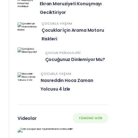
Ekran Maruziyeti Konuşmayı
Geciktiriyor
ÇOCUKLA YAŞAM
Çocuklar İçin Arama Motoru
Riskleri
ÇOCUK PSIKOLOJISI
Çocuğunuz Dinlemiyor Mu?
ÇOCUKLA YAŞAM
Nasreddin Hoca Zaman
Yolcusu 4 İzle
Videolar
TÜMÜNÜ GÖR