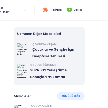
UK
ETKINLIK
VIDEO
OLOJISI
Uzmanın Diğer Makaleleri
ÇOCUKLA YAŞAM
Çocuklar ve Gençler İçin
Deepfake Tehlikesi
OKUL VE ÖĞRENME
2026 LGS Yerleştirme
Sonuçları Ne Zaman
Açıklanacak?
Makaleler
TÜMÜNÜ GÖR
ÇOCUK GELIŞIMI