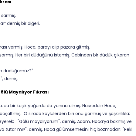
krası
 sarmış.
!” demiş bir diğeri.
ası vermiş. Hoca, parayı alıp pazara gitmiş.
armış. Her biri düdüğünü istemiş. Cebinden bir düdük çıkaran
izim düdüğümüz?"
", demiş.
ölü Mayalıyor Fıkrası
 koca bir kaşık yoğurdu da yanına almış. Nasreddin Hoca,
şaltmış. O sırada köylülerden biri onu görmüş ve şaşkınlıkla:
eyerek: "Gölü mayalıyorum", demiş. Adam, Hoca’ya bakmış ve
aya tutar mı?", demiş. Hoca gülümsemesini hiç bozmadan: "Peki