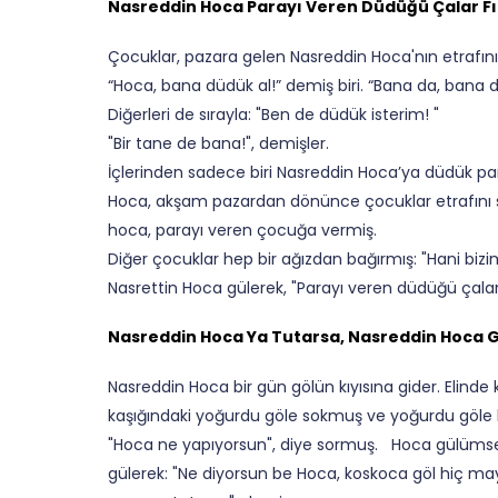
Nasreddin Hoca Parayı Veren Düdüğü Çalar Fı
Çocuklar, pazara gelen Nasreddin Hoca'nın etrafını
“Hoca, bana düdük al!” demiş biri. “Bana da, bana da
Diğerleri de sırayla: "Ben de düdük isterim! "
"Bir tane de bana!", demişler.
İçlerinden sadece biri Nasreddin Hoca’ya düdük par
Hoca, akşam pazardan dönünce çocuklar etrafını s
hoca, parayı veren çocuğa vermiş.
Diğer çocuklar hep bir ağızdan bağırmış: "Hani b
Nasrettin Hoca gülerek, "Parayı veren düdüğü çalar
Nasreddin Hoca Ya Tutarsa, Nasreddin Hoca G
Nasreddin Hoca bir gün gölün kıyısına gider. Elinde
kaşığındaki yoğurdu göle sokmuş ve yoğurdu göle bo
"Hoca ne yapıyorsun", diye sormuş. Hoca gülüms
gülerek: "Ne diyorsun be Hoca, koskoca göl hiç m