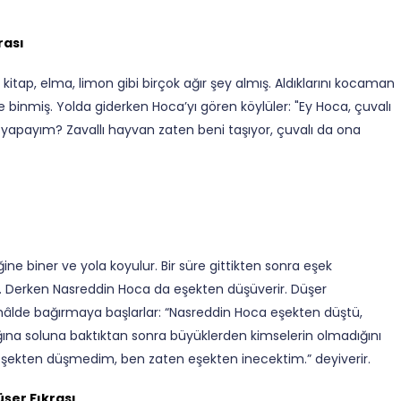
rası
kitap, elma, limon gibi birçok ağır şey almış. Aldıklarını kocaman
ne binmiş. Yolda giderken Hoca’yı gören köylüler: "Ey Hoca, çuvalı
Ne yapayım? Zavallı hayvan zaten beni taşıyor, çuvalı da ona
e biner ve yola koyulur. Bir süre gittikten sonra eşek
. Derken Nasreddin Hoca da eşekten düşüverir. Düşer
âlde bağırmaya başlarlar: “Nasreddin Hoca eşekten düştü,
ğına soluna baktıktan sonra büyüklerden kimselerin olmadığını
eşekten düşmedim, ben zaten eşekten inecektim.” deyiverir.
şer Fıkrası