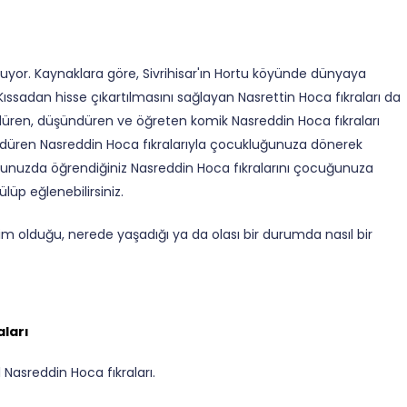
ulunuyor. Kaynaklara göre, Sivrihisar'ın Hortu köyünde dünyaya
 Kıssadan hisse çıkartılmasını sağlayan Nasrettin Hoca fıkraları da
ren, düşündüren ve öğreten komik Nasreddin Hoca fıkraları
 güldüren Nasreddin Hoca fıkralarıyla çocukluğunuza dönerek
luğunuzda öğrendiğiniz Nasreddin Hoca fıkralarını çocuğunuza
gülüp eğlenebilirsiniz.
kim olduğu, nerede yaşadığı ya da olası bir durumda nasıl bir
ları
 Nasreddin Hoca fıkraları.