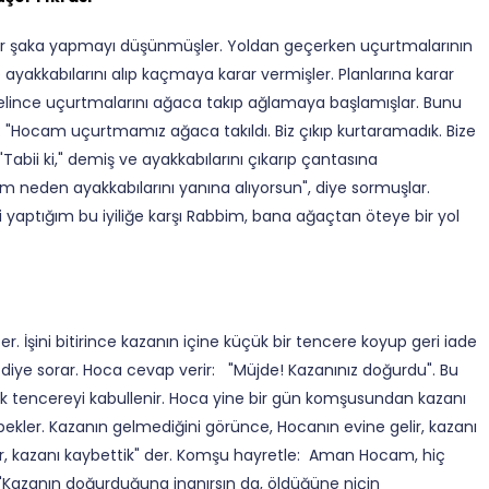
bir şaka yapmayı düşünmüşler. Yoldan geçerken uçurtmalarının
ayakkabılarını alıp kaçmaya karar vermişler. Planlarına karar
elince uçurtmalarını ağaca takıp ağlamaya başlamışlar. Bunu
 "Hocam uçurtmamız ağaca takıldı. Biz çıkıp kurtaramadık. Bize
bii ki," demiş ve ayakkabılarını çıkarıp çantasına
 neden ayakkabılarını yanına alıyorsun", diye sormuşlar.
ki yaptığım bu iyiliğe karşı Rabbim, bana ağaçtan öteye bir yol
. İşini bitirince kazanın içine küçük bir tencere koyup geri iade
diye sorar. Hoca cevap verir: "Müjde! Kazanınız doğurdu". Bu
 tencereyi kabullenir. Hoca yine bir gün komşusundan kazanı
 bekler. Kazanın gelmediğini görünce, Hocanın evine gelir, kazanı
ömür, kazanı kaybettik" der. Komşu hayretle: Aman Hocam, hiç
"Kazanın doğurduğuna inanırsın da, öldüğüne niçin