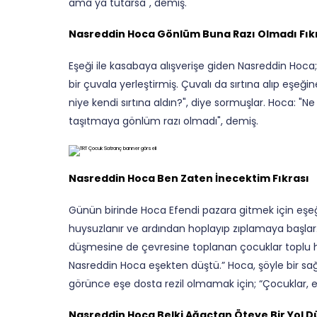
ama ya tutarsa", demiş.
Nasreddin Hoca Gönlüm Buna Razı Olmadı Fık
Eşeği ile kasabaya alışverişe giden Nasreddin Hoca; 
bir çuvala yerleştirmiş. Çuvalı da sırtına alıp eşeği
niye kendi sırtına aldın?", diye sormuşlar. Hoca: "
taşıtmaya gönlüm razı olmadı", demiş.
Nasreddin Hoca Ben Zaten İnecektim Fıkrası
Günün birinde Hoca Efendi pazara gitmek için eşeğin
huysuzlanır ve ardından hoplayıp zıplamaya başlar
düşmesine de çevresine toplanan çocuklar toplu h
Nasreddin Hoca eşekten düştü.” Hoca, şöyle bir sa
görünce eşe dosta rezil olmamak için; “Çocuklar, 
Nasreddin Hoca Belki Ağaçtan Öteye Bir Yol Dü