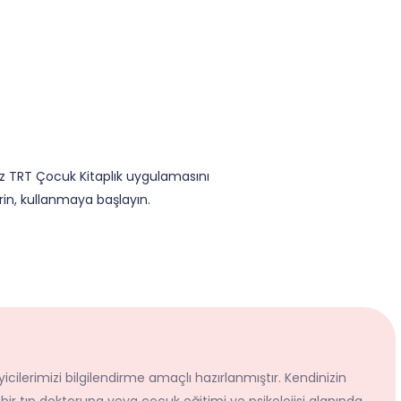
iz TRT Çocuk Kitaplık uygulamasını
rin
, kullanmaya başlayın.
icilerimizi bilgilendirme amaçlı hazırlanmıştır. Kendinizin