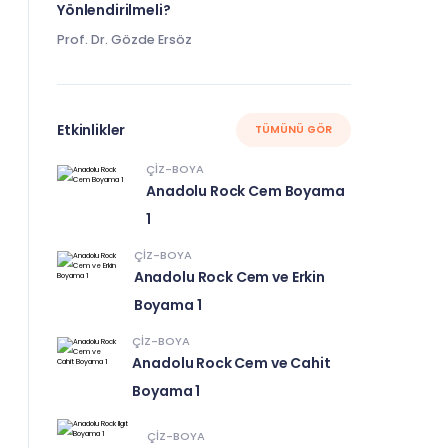
Yönlendirilmeli?
Prof. Dr. Gözde Ersöz
Etkinlikler
TÜMÜNÜ GÖR
ÇIZ-BOYA
Anadolu Rock Cem Boyama
1
ÇIZ-BOYA
Anadolu Rock Cem ve Erkin
Boyama 1
ÇIZ-BOYA
Anadolu Rock Cem ve Cahit
Boyama 1
ÇIZ-BOYA