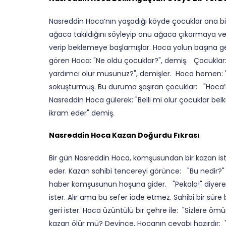
Nasreddin Hoca’nın yaşadığı köyde çocuklar ona 
ağaca takıldığını söyleyip onu ağaca çıkarmaya ve 
verip beklemeye başlamışlar. Hoca yolun başına g
gören Hoca: "Ne oldu çocuklar?", demiş. Çocuklar:
yardımcı olur musunuz?", demişler. Hoca hemen: "Ta
sokuşturmuş. Bu duruma şaşıran çocuklar: "Hoca’m
Nasreddin Hoca gülerek: "Belli mi olur çocuklar bel
ikram eder" demiş.
Nasreddin Hoca Kazan Doğurdu Fıkrası
Bir gün Nasreddin Hoca, komşusundan bir kazan ister
eder. Kazan sahibi tencereyi görünce: "Bu nedir?" 
haber komşusunun hoşuna gider. "Pekala!" diyerek
ister. Alır ama bu sefer iade etmez. Sahibi bir süre
geri ister. Hoca üzüntülü bir çehre ile: "Sizlere 
kazan ölür mü? Deyince, Hocanın cevabı hazırdır: 