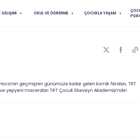
ÇOC
GELIŞIMI
OKUL VE ÖĞRENME
ÇOCUKLA YAŞAM
PSIK
Hoca’nın geçmişten günümüze kadar gelen komik fıkraları, TRT
 ve yepyeni maceraları TRT Çocuk Ebeveyn Akademisi’nde!