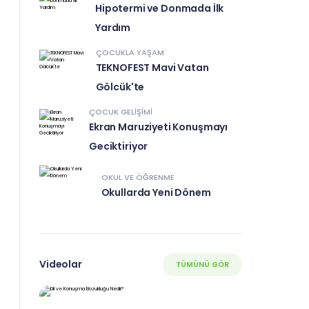
Hipotermi ve Donmada İlk
Yardım
ÇOCUKLA YAŞAM
TEKNOFEST Mavi Vatan
Gölcük'te
ÇOCUK GELIŞIMI
Ekran Maruziyeti Konuşmayı
Geciktiriyor
OKUL VE ÖĞRENME
Okullarda Yeni Dönem
Videolar
TÜMÜNÜ GÖR