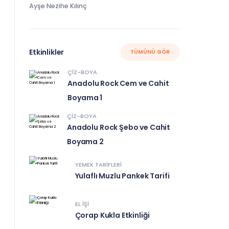
Ayşe Nezihe Kılınç
Etkinlikler
TÜMÜNÜ GÖR
ÇIZ-BOYA
Anadolu Rock Cem ve Cahit
Boyama 1
ÇIZ-BOYA
Anadolu Rock Şebo ve Cahit
Boyama 2
YEMEK TARIFLERI
Yulaflı Muzlu Pankek Tarifi
EL IŞI
Çorap Kukla Etkinliği