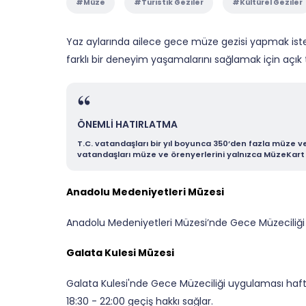
#Müze
#Turistik Geziler
#Kültürel Geziler
Yaz aylarında ailece gece müze gezisi yapmak ister 
farklı bir deneyim yaşamalarını sağlamak için açık 
ÖNEMLİ HATIRLATMA
T.C. vatandaşları bir yıl boyunca 350’den fazla müze v
vatandaşları müze ve örenyerlerini yalnızca MüzeKart il
Anadolu Medeniyetleri Müzesi
Anadolu Medeniyetleri Müzesi’nde Gece Müzeciliği 
Galata Kulesi Müzesi
Galata Kulesi'nde Gece Müzeciliği uygulaması haftan
18:30 - 22:00 geçiş hakkı sağlar.