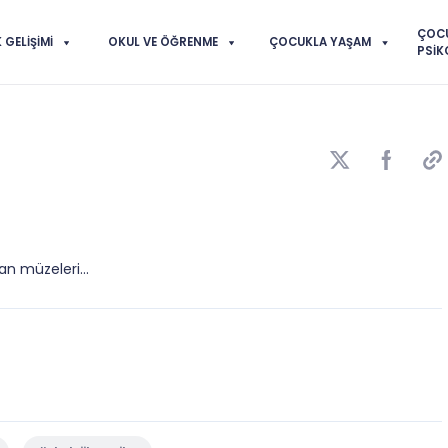
ÇOC
GELIŞIMI
OKUL VE ÖĞRENME
ÇOCUKLA YAŞAM
PSIK
an müzeleri...