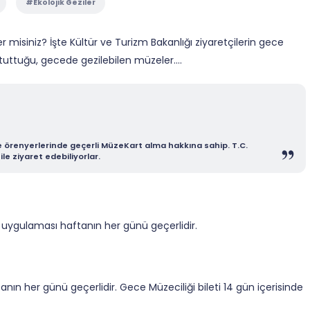
#Ekolojik Geziler
misiniz? İşte Kültür ve Turizm Bakanlığı ziyaretçilerin gece
tuttuğu, gecede gezilebilen müzeler....
e örenyerlerinde geçerli MüzeKart alma hakkına sahip. T.C.
e ziyaret edebiliyorlar.
uygulaması haftanın her günü geçerlidir.
ın her günü geçerlidir. Gece Müzeciliği bileti 14 gün içerisinde