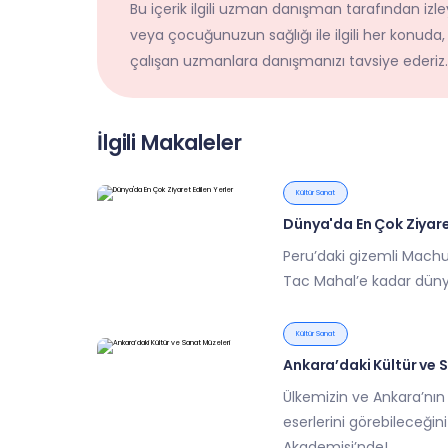
Bu içerik ilgili uzman danışman tarafından izley
veya çocuğunuzun sağlığı ile ilgili her konuda,
çalışan uzmanlara danışmanızı tavsiye ederiz.
İlgili Makaleler
Kültür Sanat
Dünya'da En Çok Ziyaret
Peru’daki gizemli Machu 
Tac Mahal’e kadar dünya
Kültür Sanat
Ankara’daki Kültür ve 
Ülkemizin ve Ankara’nın
eserlerini görebileceği
Akademisi’nde!