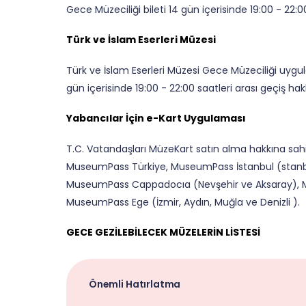
Gece Müzeciliği bileti 14 gün içerisinde 19:00 - 22:0
Türk ve İslam Eserleri Müzesi
Türk ve İslam Eserleri Müzesi Gece Müzeciliği uygul
gün içerisinde 19:00 - 22:00 saatleri arası geçiş hakk
Yabancılar İçin e-Kart Uygulaması
T.C. Vatandaşları MüzeKart satın alma hakkına sahipt
MuseumPass Türkiye, MuseumPass İstanbul (stanbul A
MuseumPass Cappadocıa (Nevşehir ve Aksaray), Mu
MuseumPass Ege (İzmir, Aydın, Muğla ve Denizli ).
GECE GEZİLEBİLECEK MÜZELERİN LİSTESİ
Önemli Hatırlatma