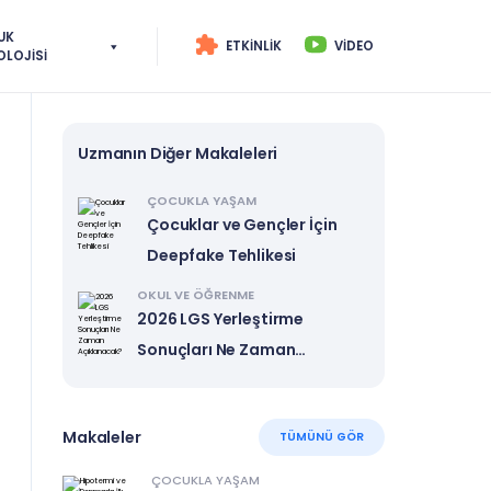
UK
ETKINLIK
VIDEO
OLOJISI
Uzmanın Diğer Makaleleri
ÇOCUKLA YAŞAM
Çocuklar ve Gençler İçin
Deepfake Tehlikesi
OKUL VE ÖĞRENME
2026 LGS Yerleştirme
Sonuçları Ne Zaman
Açıklanacak?
Makaleler
TÜMÜNÜ GÖR
ÇOCUKLA YAŞAM