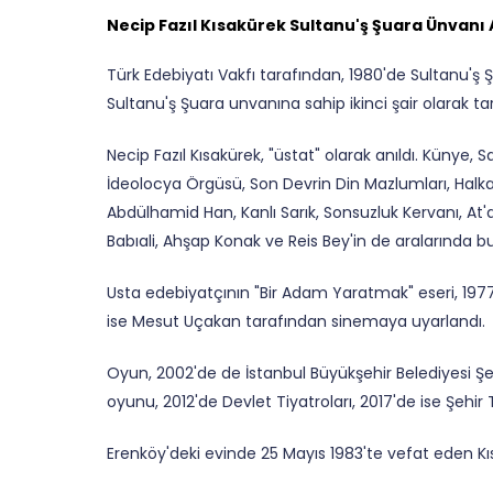
Necip Fazıl Kısakürek Sultanu'ş Şuara Ünvanı 
Türk Edebiyatı Vakfı tarafından, 1980'de Sultanu'ş Ş
Sultanu'ş Şuara unvanına sahip ikinci şair olarak tar
Necip Fazıl Kısakürek, "üstat" olarak anıldı. Künye,
İdeolocya Örgüsü, Son Devrin Din Mazlumları, Halkada
Abdülhamid Han, Kanlı Sarık, Sonsuzluk Kervanı, A
Babıali, Ahşap Konak ve Reis Bey'in de aralarında 
Usta edebiyatçının "Bir Adam Yaratmak" eseri, 1977
ise Mesut Uçakan tarafından sinemaya uyarlandı.
Oyun, 2002'de de
İstanbul Büyükşehir Belediyesi
Şe
oyunu, 2012'de Devlet Tiyatroları, 2017'de ise Şehir 
Erenköy'deki evinde 25 Mayıs 1983'te vefat eden Kıs