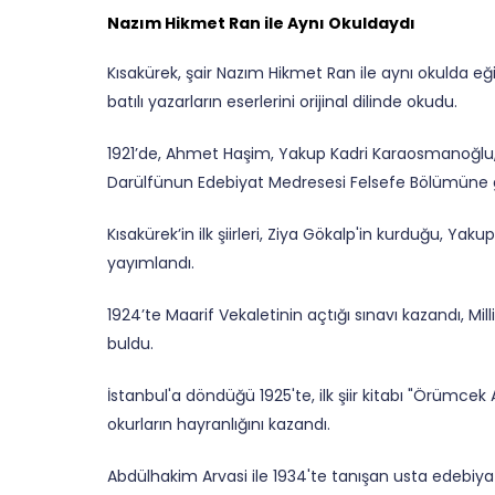
Nazım Hikmet Ran ile Aynı Okuldaydı
Kısakürek, şair Nazım Hikmet Ran ile aynı okulda
eğ
batılı yazarların eserlerini orijinal dilinde okudu.
1921’de, Ahmet Haşim, Yakup Kadri Karaosmanoğlu, F
Darülfünun Edebiyat Medresesi Felsefe Bölümüne g
Kısakürek’in ilk şiirleri, Ziya Gökalp'in kurduğu, Ya
yayımlandı.
1924’te Maarif Vekaletinin açtığı sınavı kazandı,
Mil
buldu.
İstanbul'a döndüğü 1925'te, ilk şiir kitabı "Örümcek Ağı
okurların hayranlığını kazandı.
Abdülhakim Arvasi ile 1934'te tanışan usta edebiyatçı