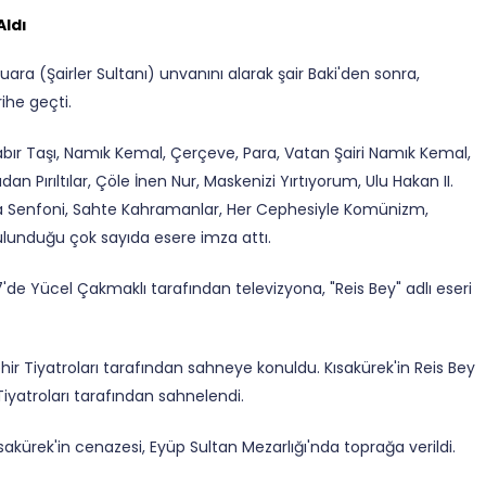
Aldı
uara (Şairler Sultanı) unvanını alarak şair Baki'den sonra,
ihe geçti.
 Sabır Taşı, Namık Kemal, Çerçeve, Para, Vatan Şairi Namık Kemal,
n Pırıltılar, Çöle İnen Nur, Maskenizi Yırtıyorum, Ulu Hakan II.
t'a Senfoni, Sahte Kahramanlar, Her Cephesiyle Komünizm,
bulunduğu çok sayıda esere imza attı.
'de Yücel Çakmaklı tarafından televizyona, "Reis Bey" adlı eseri
hir Tiyatroları tarafından sahneye konuldu. Kısakürek'in Reis Bey
Tiyatroları tarafından sahnelendi.
akürek'in cenazesi, Eyüp Sultan Mezarlığı'nda toprağa verildi.