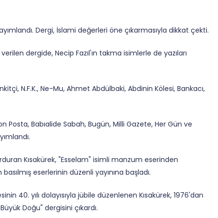
yayımlandı. Dergi, İslami değerleri öne çıkarmasıyla dikkat çekti.
erilen dergide, Necip Fazıl'ın takma isimlerle de yazıları
tçi, N.F.K., Ne-Mu, Ahmet Abdülbaki, Abdinin Kölesi, Bankacı,
on Posta, Babıalide Sabah, Bugün, Milli Gazete, Her Gün ve
yımlandı.
rduran Kısakürek, "Esselam" isimli manzum eserinden
basılmış eserlerinin düzenli yayınına başladı.
sinin 40. yılı dolayısıyla jübile düzenlenen Kısakürek, 1976'dan
Büyük Doğu" dergisini çıkardı.