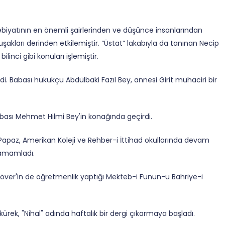
biyatının en önemli şairlerinden ve düşünce insanlarından
 kuşakları derinden etkilemiştir. “Üstat” lakabıyla da tanınan Necip
linci gibi konuları işlemiştir.
i. Babası hukukçu Abdülbaki Fazıl Bey, annesi Girit muhaciri bir
sı Mehmet Hilmi Bey'in konağında geçirdi.
Papaz, Amerikan Koleji ve Rehber-i İttihad okullarında devam
tamamladı.
över'in de öğretmenlik yaptığı Mekteb-i Fünun-u Bahriye-i
akürek, "Nihal" adında haftalık bir dergi çıkarmaya başladı.