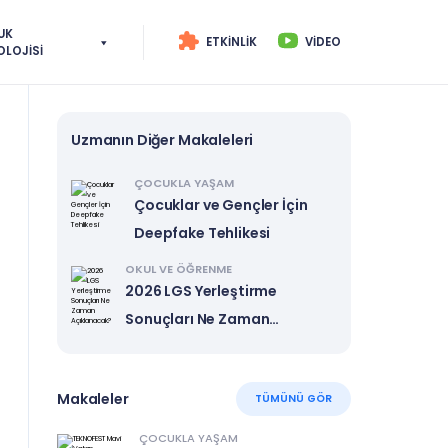
UK
ETKINLIK
VIDEO
OLOJISI
Uzmanın Diğer Makaleleri
ÇOCUKLA YAŞAM
Çocuklar ve Gençler İçin
Deepfake Tehlikesi
OKUL VE ÖĞRENME
2026 LGS Yerleştirme
Sonuçları Ne Zaman
Açıklanacak?
Makaleler
TÜMÜNÜ GÖR
ÇOCUKLA YAŞAM