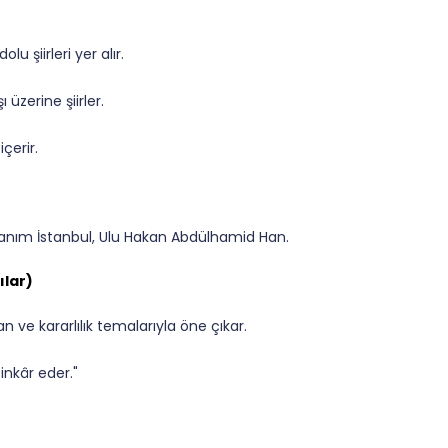
lu şiirleri yer alır.
 üzerine şiirler.
içerir.
nım İstanbul, Ulu Hakan Abdülhamid Han.
ılar)
an ve kararlılık temalarıyla öne çıkar.
 inkâr eder."
."