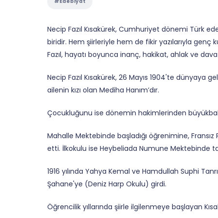
#Edebiyat
Necip Fazıl Kısakürek, Cumhuriyet dönemi Türk ede
biridir. Hem şiirleriyle hem de fikir yazılarıyla genç
Fazıl, hayatı boyunca inanç, hakikat, ahlak ve dava bi
Necip Fazıl Kısakürek, 26 Mayıs 1904'te dünyaya geld
ailenin kızı olan Mediha Hanım’dır.
Çocukluğunu ise dönemin hakimlerinden büyükbaba
Mahalle Mektebinde başladığı öğrenimine, Fransız 
etti. İlkokulu ise Heybeliada Numune Mektebinde 
1916 yılında Yahya Kemal ve Hamdullah Suphi Tanrı
Şahane'ye (Deniz Harp Okulu) girdi.
Öğrencilik yıllarında şiirle ilgilenmeye başlayan Kıs