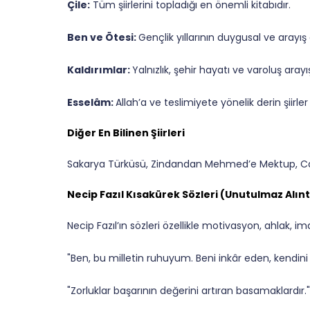
Çile:
Tüm şiirlerini topladığı en önemli kitabıdır.
Ben ve Ötesi:
Gençlik yıllarının duygusal ve arayış do
Kaldırımlar:
Yalnızlık, şehir hayatı ve varoluş arayışı
Esselâm:
Allah’a ve teslimiyete yönelik derin şiirler 
Diğer En Bilinen Şiirleri
Sakarya Türküsü, Zindandan Mehmed’e Mektup, Ca
Necip Fazıl Kısakürek Sözleri (Unutulmaz Alınt
Necip Fazıl’ın sözleri özellikle motivasyon, ahlak, im
"Ben, bu milletin ruhuyum. Beni inkâr eden, kendini
"Zorluklar başarının değerini artıran basamaklardır