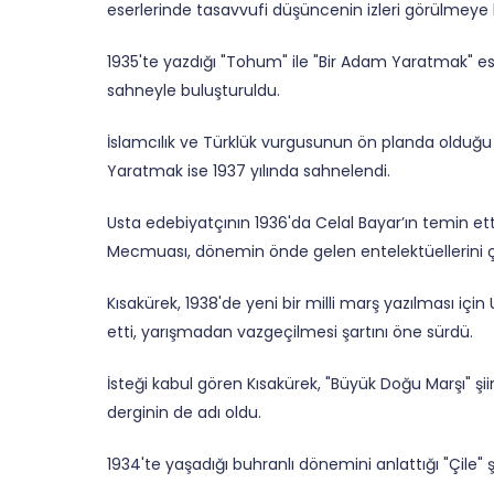
eserlerinde tasavvufi düşüncenin izleri görülmeye 
1935'te yazdığı "Tohum" ile "Bir Adam Yaratmak" es
sahneyle buluşturuldu.
İslamcılık ve Türklük vurgusunun ön planda olduğu
Yaratmak ise 1937 yılında sahnelendi.
Usta edebiyatçının 1936'da Celal Bayar’ın temin etti
Mecmuası, dönemin önde gelen entelektüellerini çat
Kısakürek, 1938'de yeni bir milli marş yazılması için
etti, yarışmadan vazgeçilmesi şartını öne sürdü.
İsteği kabul gören Kısakürek, "Büyük Doğu Marşı" şii
derginin de adı oldu.
1934'te yaşadığı buhranlı dönemini anlattığı "Çile" ş