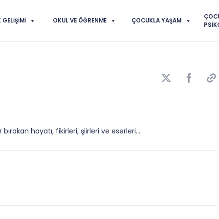
ÇOC
GELIŞIMI
OKUL VE ÖĞRENME
ÇOCUKLA YAŞAM
PSIK
rakan hayatı, fikirleri, şiirleri ve eserleri...