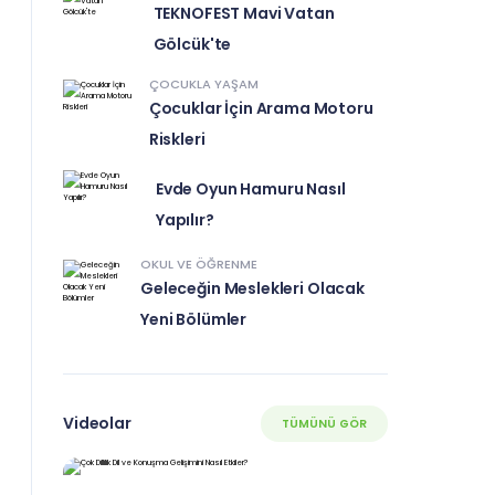
TEKNOFEST Mavi Vatan
Gölcük'te
ÇOCUKLA YAŞAM
Çocuklar İçin Arama Motoru
Riskleri
Evde Oyun Hamuru Nasıl
Yapılır?
OKUL VE ÖĞRENME
Geleceğin Meslekleri Olacak
Yeni Bölümler
Videolar
TÜMÜNÜ GÖR