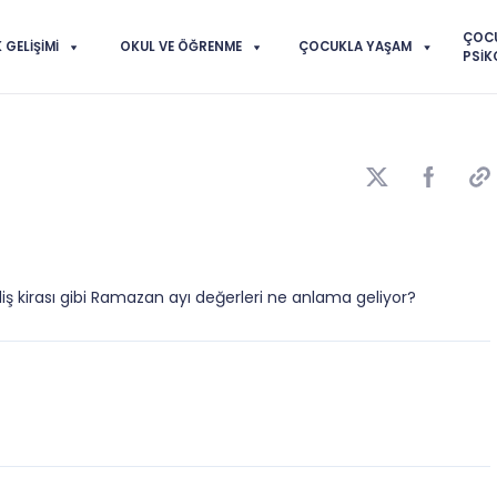
ÇOC
GELIŞIMI
OKUL VE ÖĞRENME
ÇOCUKLA YAŞAM
PSIK
iş kirası gibi Ramazan ayı değerleri ne anlama geliyor?