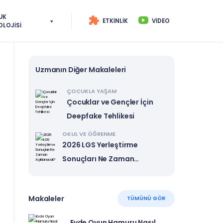
UK
ETKINLIK
VIDEO
OLOJISI
Uzmanın Diğer Makaleleri
ÇOCUKLA YAŞAM
Çocuklar ve Gençler İçin
Deepfake Tehlikesi
OKUL VE ÖĞRENME
2026 LGS Yerleştirme
Sonuçları Ne Zaman
Açıklanacak?
Makaleler
TÜMÜNÜ GÖR
Evde Oyun Hamuru Nasıl