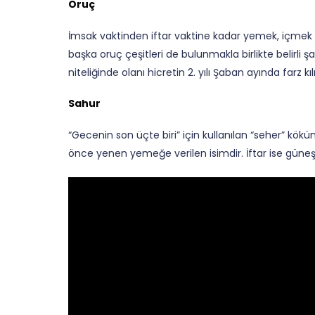
Oruç
İmsak vaktinden iftar vaktine kadar yemek, içmek
başka oruç çeşitleri de bulunmakla birlikte belirli 
niteliğinde olanı hicretin 2. yılı Şaban ayında farz
Sahur
“Gecenin son üçte biri” için kullanılan “seher” kö
önce yenen yemeğe verilen isimdir. İftar ise güneşi