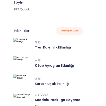
Söyle
TRT Çocuk
Etkinlikler
TÜMÜNÜ GÖR
EL IŞI
Tren Kalemlik Etkinliği
EL IŞI
Kitap Ayraçları Etkinliği
EL IŞI
Karton Uçak Etkinliği
ÇIZ-BOYA
Anadolu Rock Ilgıt Boyama