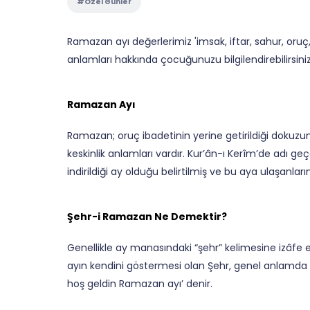
#Özel Günler
Ramazan ayı değerlerimiz 'imsak, iftar, sahur, oru
anlamları hakkında çocuğunuzu bilgilendirebilirsiniz
Ramazan Ayı
Ramazan; oruç ibadetinin yerine getirildiği dokuz
keskinlik anlamları vardır. Kur’ân-ı Kerîm’de adı g
indirildiği ay olduğu belirtilmiş ve bu aya ulaşanlar
Şehr-i Ramazan Ne Demektir?
Genellikle ay manasındaki “şehr” kelimesine izâfe e
ayın kendini göstermesi olan Şehr, genel anlamda a
hoş geldin Ramazan ayı’ denir.