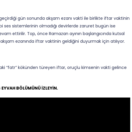
irdiği gün sonunda akşam ezanı vakti ile birlikte iftar vaktinin
i ses sistemlerinin olmadığı devirlerde zaruret bugün ise
 devam ettirilir. Top, önce Ramazan ayının başlangıcında kutsal
akşam ezanında iftar vaktinin geldiğini duyurmak için atılıyor.
 “fatr” kökünden türeyen iftar, oruçlu kimsenin vakti gelince
 EYVAH BÖLÜMÜNÜ İZLEYİN.