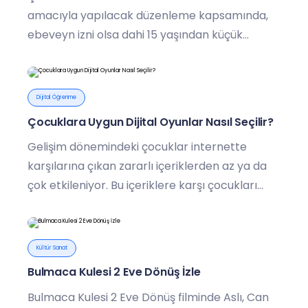
amacıyla yapılacak düzenleme kapsamında,
ebeveyn izni olsa dahi 15 yaşından küçük
çocuklar sosyal paylaşım sitelerinde hesap
açamayacak, sadece yaşlarına uygun oyunlara
erişim sağlayabilecek.
Dijital Öğrenme
Çocuklara Uygun Dijital Oyunlar Nasıl Seçilir?
Gelişim dönemindeki çocuklar internette
karşılarına çıkan zararlı içeriklerden az ya da
çok etkileniyor. Bu içeriklere karşı çocukları
korumak ise ebeveynlere düşüyor.
Kültür Sanat
Bulmaca Kulesi 2 Eve Dönüş İzle
Bulmaca Kulesi 2 Eve Dönüş filminde Aslı, Can