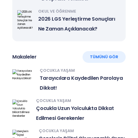
OKUL VE ÖĞRENME
2026 LGS Yerleştirme Sonuçları
Ne Zaman Açıklanacak?
Makaleler
TÜMÜNÜ GÖR
ÇOCUKLA YAŞAM
Tarayıcılara Kaydedilen Parolaya
Dikkat!
ÇOCUKLA YAŞAM
Çocukla Uzun Yolculukta Dikkat
Edilmesi Gerekenler
ÇOCUKLA YAŞAM