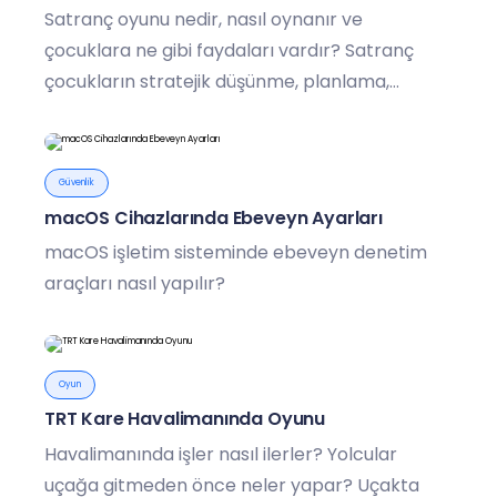
Satranç oyunu nedir, nasıl oynanır ve
çocuklara ne gibi faydaları vardır? Satranç
çocukların stratejik düşünme, planlama,
değerlendirme, imgeleme, odaklanma, analiz,
öngörü ve kuramsal düşünme gibi becerilerinin
gelişmesine yardımcı olur.
Güvenlik
macOS Cihazlarında Ebeveyn Ayarları
macOS işletim sisteminde ebeveyn denetim
araçları nasıl yapılır?
Oyun
TRT Kare Havalimanında Oyunu
Havalimanında işler nasıl ilerler? Yolcular
uçağa gitmeden önce neler yapar? Uçakta