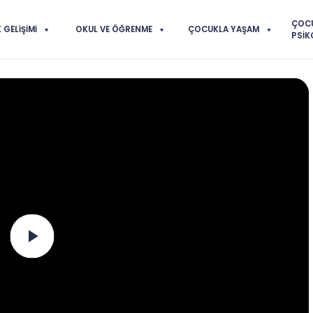
ÇOC
GELIŞIMI
OKUL VE ÖĞRENME
ÇOCUKLA YAŞAM
PSIK
Play
Video