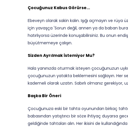
Çocuğunuz Kabus Görürse...
Ebeveyn olarak sakin kalın. Işığı açmayın ve rüy
için yavaşça 'Sorun değil, annen ya da baban burad
hatırlıyorsa üzerinde konuşabilirsiniz. Bu onun endişe
büyütmemeye çalışın.
Sizden Ayrılmak İstemiyor Mu?
Hala yanınızda oturmak isteyen çocuğunuzun uyku e
çocuğunuzun yatakta beklemesini sağlayın. Her se
kademeli olarak uzatın. Sabırlı olmanız gerekiyor, u
Başka Bir Öneri
Çocuğunuza eski bir tahta oyunundan birkaç tahta 
babasından yatıştırıcı bir söze ihtiyaç duyarsa gec
geldiğinde tahtaları alın. Her ikisini de kullandığı