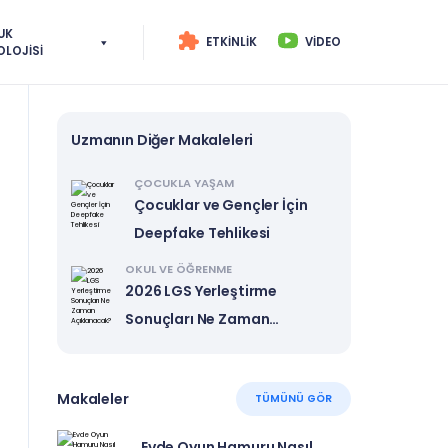
UK
ETKINLIK
VIDEO
OLOJISI
Uzmanın Diğer Makaleleri
ÇOCUKLA YAŞAM
Çocuklar ve Gençler İçin
Deepfake Tehlikesi
OKUL VE ÖĞRENME
2026 LGS Yerleştirme
Sonuçları Ne Zaman
Açıklanacak?
Makaleler
TÜMÜNÜ GÖR
Evde Oyun Hamuru Nasıl