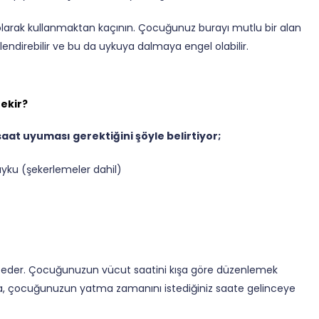
olarak kullanmaktan kaçının. Çocuğunuz burayı mutlu bir alan
lendirebilir ve bu da uykuya dalmaya engel olabilir.
ekir?
at uyuması gerektiğini şöyle belirtiyor;
t uyku (şekerlemeler dahil)
st eder. Çocuğunuzun vücut saatini kışa göre düzenlemek
nca, çocuğunuzun yatma zamanını istediğiniz saate gelinceye