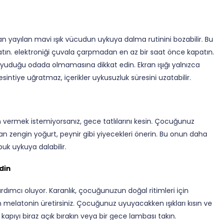
ardan yayılan mavi ışık vücudun uykuya dalma rutinini bozabilir. Bu
tın. elektroniği çuvala çarpmadan en az bir saat önce kapatın.
 uyuduğu odada olmamasına dikkat edin. Ekran ışığı yalnızca
ntiye uğratmaz, içerikler uykusuzluk süresini uzatabilir.
ermek istemiyorsanız, gece tatlılarını kesin. Çocuğunuz
n zengin yoğurt, peynir gibi yiyecekleri önerin. Bu onun daha
uk uykuya dalabilir.
din
dımcı oluyor. Karanlık, çocuğunuzun doğal ritimleri için
 melatonin üretirsiniz. Çocuğunuz uyuyacakken ışıkları kısın ve
kapıyı biraz açık bırakın veya bir gece lambası takın.