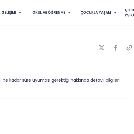
ÇOC
GELIŞIMI
OKUL VE ÖĞRENME
ÇOCUKLA YAŞAM
PSIK
, ne kadar süre uyuması gerektiği hakkında detaylı bilgileri