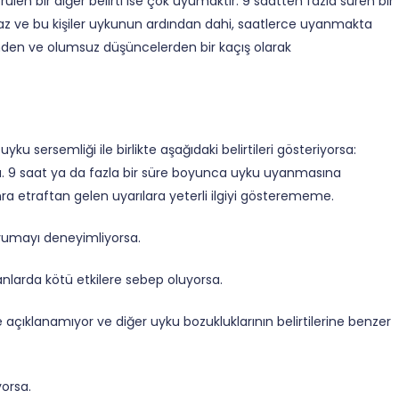
n bir diğer belirti ise çok uyumaktır. 9 saatten fazla süren bir
olmaz ve bu kişiler uykunun ardından dahi, saatlerce uyanmakta
inden ve olumsuz düşüncelerden bir kaçış olarak
u sersemliği ile birlikte aşağıdaki belirtileri gösteriyorsa:
a. 9 saat ya da fazla bir süre boyunca uyku uyanmasına
 etraftan gelen uyarılara yeterli ilgiyi gösterememe.
 uyumayı deneyimliyorsa.
lanlarda kötü etkilere sebep oluyorsa.
ile açıklanamıyor ve diğer uyku bozukluklarının belirtilerine benzer
orsa.