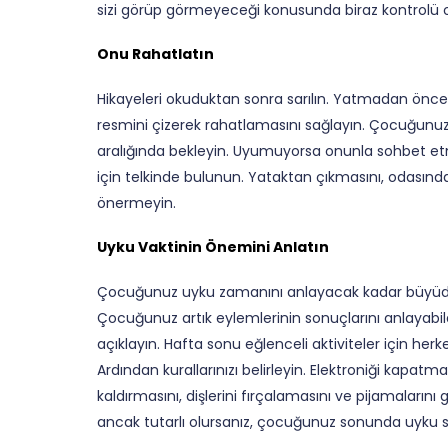
sizi görüp görmeyeceği konusunda biraz kontrolü o
Onu Rahatlatın
Hikayeleri okuduktan sonra sarılın. Yatmadan önce 
resmini çizerek rahatlamasını sağlayın. Çocuğunuz y
aralığında bekleyin. Uyumuyorsa onunla sohbet e
için telkinde bulunun. Yataktan çıkmasını, odasınd
önermeyin.
Uyku Vaktinin Önemini Anlatın
Çocuğunuz uyku zamanını anlayacak kadar büyüdüyse,
Çocuğunuz artık eylemlerinin sonuçlarını anlayabildiğ
açıklayın. Hafta sonu eğlenceli aktiviteler için he
Ardından kurallarınızı belirleyin. Elektroniği kapatm
kaldırmasını, dişlerini fırçalamasını ve pijamalarını
ancak tutarlı olursanız, çocuğunuz sonunda uyku sa