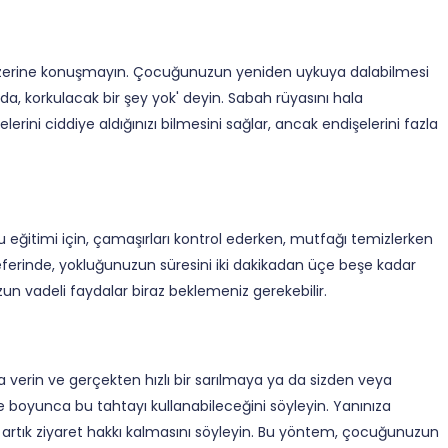
a üzerine konuşmayın. Çocuğunuzun yeniden uykuya dalabilmesi
a, korkulacak bir şey yok' deyin. Sabah rüyasını hala
lerini ciddiye aldığınızı bilmesini sağlar, ancak endişelerini fazla
ğitimi için, çamaşırları kontrol ederken, mutfağı temizlerken
ferinde, yokluğunuzun süresini iki dakikadan üçe beşe kadar
zun vadeli faydalar biraz beklemeniz gerekebilir.
verin ve gerçekten hızlı bir sarılmaya ya da sizden veya
e boyunca bu tahtayı kullanabileceğini söyleyin. Yanınıza
nda artık ziyaret hakkı kalmasını söyleyin. Bu yöntem, çocuğunuzun