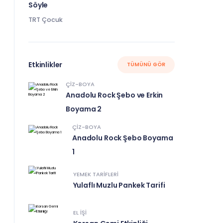
Söyle
TRT Çocuk
Etkinlikler
TÜMÜNÜ GÖR
ÇIZ-BOYA
Anadolu Rock Şebo ve Erkin
Boyama 2
ÇIZ-BOYA
Anadolu Rock Şebo Boyama
1
YEMEK TARIFLERI
Yulaflı Muzlu Pankek Tarifi
EL IŞI