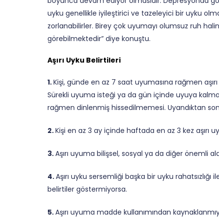
boyunca devam ediyor olmasıdır. Depresyonda görüle
uyku genellikle iyileştirici ve tazeleyici bir uyku 
zorlanabilirler. Birey çok uyumayı olumsuz ruh hal
görebilmektedir” diye konuştu.
Aşırı Uyku Belirtileri
1.
Kişi, günde en az 7 saat uyumasına rağmen aşırı uyk
Sürekli uyuma isteği ya da gün içinde uyuya kalm
rağmen dinlenmiş hissedilmemesi. Uyandıktan sonra
2.
Kişi en az 3 ay içinde haftada en az 3 kez aşırı
3.
Aşırı uyuma bilişsel, sosyal ya da diğer önemli a
4.
Aşırı uyku sersemliği başka bir uyku rahatsızlığı 
belirtiler göstermiyorsa.
5.
Aşırı uyuma madde kullanımından kaynaklanmıy