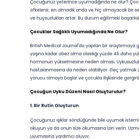
Çocuğunuz yeterince uyumadığında ne olur? Çocukl
öfkelenir, en olmadık anda ve hiç olmayacak bir sebe
ve huysuzlukları artar. Bu durum eğitimeki başarılarını
Çocuklar Sağlıklı Uyumadığında Ne Olur?
British Medical Journal'da yapılan bir araştırmaya
yaşına kadar obez olma olasılığı yüzde 45 daha yüks
hormonun yükselmesine neden olması. Uykusuzluk ay
hastalanmasına da neden olabiliyor. Geç yatmak za
yorucu olmaya başlar ve çocukla ilişkisinde gerginli
Çocuğun Uyku Düzeni Nasıl Oluşturulur?
1. Bir Rutin Oluşturun
Çocuğunuz ışıklar söndüğünde bile uyumak istemiyors
okuyun ya da onun size okumasına izin verin. Uzm
uyumasına yardımcı oluyor.