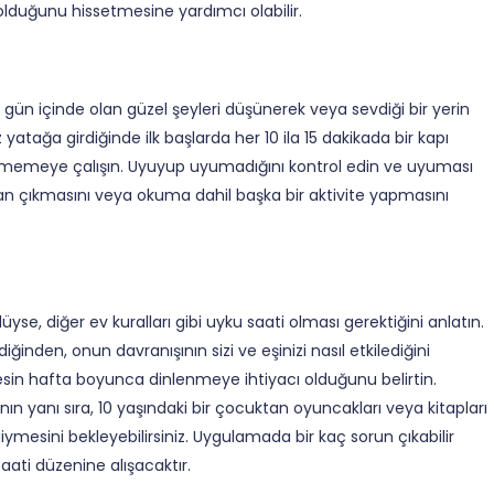
lduğunu hissetmesine yardımcı olabilir.
gün içinde olan güzel şeyleri düşünerek veya sevdiği bir yerin
atağa girdiğinde ilk başlarda her 10 ila 15 dakikada bir kapı
tmemeye çalışın. Uyuyup uyumadığını kontrol edin ve uyuması
an çıkmasını veya okuma dahil başka bir aktivite yapmasını
 diğer ev kuralları gibi uyku saati olması gerektiğini anlatın.
inden, onun davranışının sizi ve eşinizi nasıl etkilediğini
rkesin hafta boyunca dinlenmeye ihtiyacı olduğunu belirtin.
anın yanı sıra, 10 yaşındaki bir çocuktan oyuncakları veya kitapları
 giymesini bekleyebilirsiniz. Uygulamada bir kaç sorun çıkabilir
ati düzenine alışacaktır.