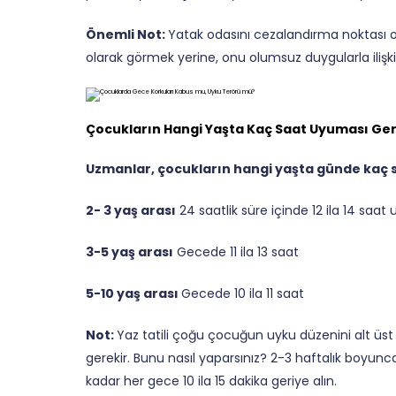
Önemli Not:
Yatak odasını cezalandırma noktası 
olarak görmek yerine, onu olumsuz duygularla ilişki
Çocukların Hangi Yaşta Kaç Saat Uyuması Ger
Uzmanlar, çocukların hangi yaşta günde kaç sa
2- 3 yaş arası
24 saatlik süre içinde 12 ila 14 saa
3-5 yaş arası
Gecede 11 ila 13 saat
5-10 yaş arası
Gecede 10 ila 11 saat
Not:
Yaz tatili çoğu çocuğun uyku düzenini alt ü
gerekir. Bunu nasıl yaparsınız? 2-3 haftalık boyu
kadar her gece 10 ila 15 dakika geriye alın.