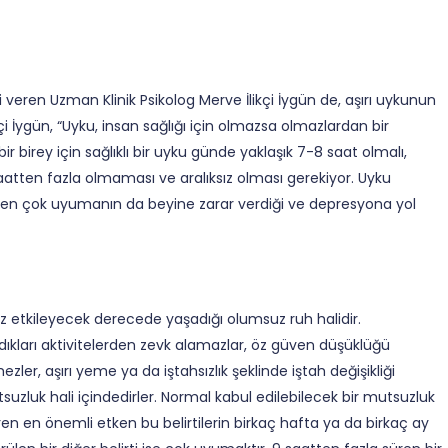
 veren Uzman Klinik Psikolog Merve İlikçi İygün de, aşırı uykunun
ikçi İygün, “Uyku, insan sağlığı için olmazsa olmazlardan bir
r birey için sağlıklı bir uyku günde yaklaşık 7-8 saat olmalı,
atten fazla olmaması ve aralıksız olması gerekiyor. Uyku
rken çok uyumanın da beyine zarar verdiği ve depresyona yol
uz etkileyecek derecede yaşadığı olumsuz ruh halidir.
dıkları aktivitelerden zevk alamazlar, öz güven düşüklüğü
zler, aşırı yeme ya da iştahsızlık şeklinde iştah değişikliği
 mutsuzluk hali içindedirler. Normal kabul edilebilecek bir mutsuzluk
en en önemli etken bu belirtilerin birkaç hafta ya da birkaç ay