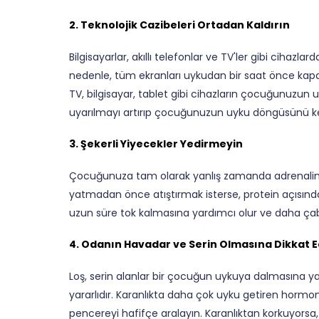
2. Teknolojik Cazibeleri Ortadan Kaldırın
Bilgisayarlar, akıllı telefonlar ve TV'ler gibi cihazl
nedenle, tüm ekranları uykudan bir saat önce kapa
TV, bilgisayar, tablet gibi cihazların çocuğunuzun
uyarılmayı artırıp çocuğunuzun uyku döngüsünü kesi
3. Şekerli Yiyecekler Yedirmeyin
Çocuğunuza tam olarak yanlış zamanda adrenalin v
yatmadan önce atıştırmak isterse, protein açısında
uzun süre tok kalmasına yardımcı olur ve daha çab
4. Odanın Havadar ve Serin Olmasına Dikkat E
Loş, serin alanlar bir çocuğun uykuya dalmasına yar
yararlıdır. Karanlıkta daha çok uyku getiren hormon
pencereyi hafifçe aralayın. Karanlıktan korkuyorsa, 