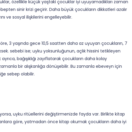
ar, özellikle küçük yaştaki çocuklar iyi uyuyamadıkları zaman
pten sinir krizi geçirir. Daha büyük çocukların dikkatleri azalır
 ve sosyal ilişkilerini engelleyebilir.
 göre, 3 yaşında gece 10,5 saatten daha az uyuyan çocukların, 7
ek. sebebi ise; uyku yoksunluğunun, açlık hissini tetikleyen
rıca, bağışıklığı zayıflatarak çocukların daha kolay
manla bir alışkanlığa dönüşebilir. Bu zamanla ebeveyn için
ğe sebep olabilir.
a, uyku ritüellerini değiştirmenizde fayda var. Birlikte kitap
anlara göre, yatmadan önce kitap okumak çocukların daha iyi