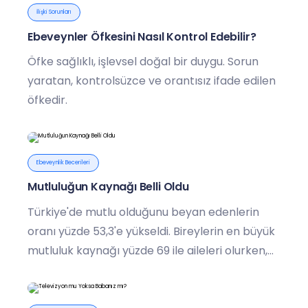
İlişki Sorunları
Ebeveynler Öfkesini Nasıl Kontrol Edebilir?
Öfke sağlıklı, işlevsel doğal bir duygu. Sorun
yaratan, kontrolsüzce ve orantısız ifade edilen
öfkedir.
Ebeveynlik Becerileri
Mutluluğun Kaynağı Belli Oldu
Türkiye'de mutlu olduğunu beyan edenlerin
oranı yüzde 53,3'e yükseldi. Bireylerin en büyük
mutluluk kaynağı yüzde 69 ile aileleri olurken,
sağlıklı olmayı ilk sıraya koyanların oranı yüzde
64,9 olarak kayıtlara geçti.