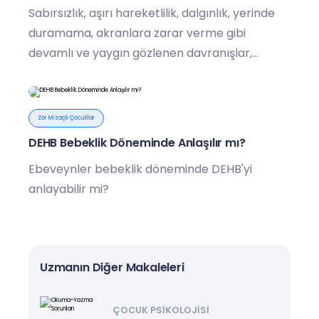
Sabırsızlık, aşırı hareketlilik, dalgınlık, yerinde
duramama, akranlara zarar verme gibi
devamlı ve yaygın gözlenen davranışlar,
çocuğun uyarılara rağmen davranışlarını
kontrol edememesi, akademik başarısızlık gibi
durumlar DEHB habercisi olabilir.
Zor Mizaçlı Çocuklar
DEHB Bebeklik Döneminde Anlaşılır mı?
Ebeveynler bebeklik döneminde DEHB'yi
anlayabilir mi?
Uzmanın Diğer Makaleleri
ÇOCUK PSIKOLOJISI