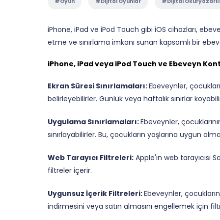
#Oyun
#Dijital Oyunlar
#Dijital Okuryazarlı
iPhone, iPad ve iPod Touch gibi iOS cihazları, ebevey
etme ve sınırlama imkanı sunan kapsamlı bir ebev
iPhone, iPad veya iPod Touch ve Ebeveyn Kont
Ekran Süresi Sınırlamaları:
Ebeveynler, çocukları
belirleyebilirler. Günlük veya haftalık sınırlar koyabi
Uygulama Sınırlamaları:
Ebeveynler, çocuklarını
sınırlayabilirler. Bu, çocukların yaşlarına uygun o
Web Tarayıcı Filtreleri:
Apple'ın web tarayıcısı Sa
filtreler içerir.
Uygunsuz İçerik Filtreleri:
Ebeveynler, çocukların
indirmesini veya satın almasını engellemek için filtrel