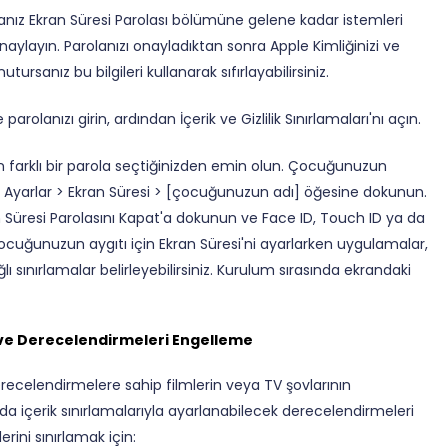
anız Ekran Süresi Parolası bölümüne gelene kadar istemleri
 onaylayın. Parolanızı onayladıktan sonra Apple Kimliğinizi ve
tursanız bu bilgileri kullanarak sıfırlayabilirsiniz.
 parolanızı girin, ardından İçerik ve Gizlilik Sınırlamaları'nı açın.
dan farklı bir parola seçtiğinizden emin olun. Çocuğunuzun
 Ayarlar > Ekran Süresi > [çocuğunuzun adı] öğesine dokunun.
n Süresi Parolasını Kapat'a dokunun ve Face ID, Touch ID ya da
a çocuğunuzun aygıtı için Ekran Süresi'ni ayarlarken uygulamalar,
ğlı sınırlamalar belirleyebilirsiniz. Kurulum sırasında ekrandaki
i ve Derecelendirmeleri Engelleme
derecelendirmelere sahip filmlerin veya TV şovlarının
 da içerik sınırlamalarıyla ayarlanabilecek derecelendirmeleri
rini sınırlamak için: