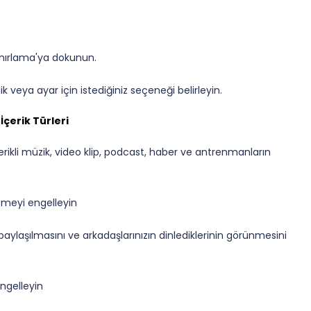
 Sınırlama'ya dokunun.
lik veya ayar için istediğiniz seçeneği belirleyin.
İçerik Türleri
rikli müzik, video klip, podcast, haber ve antrenmanların
emeyi engelleyin
a paylaşılmasını ve arkadaşlarınızın dinlediklerinin görünmesini
engelleyin