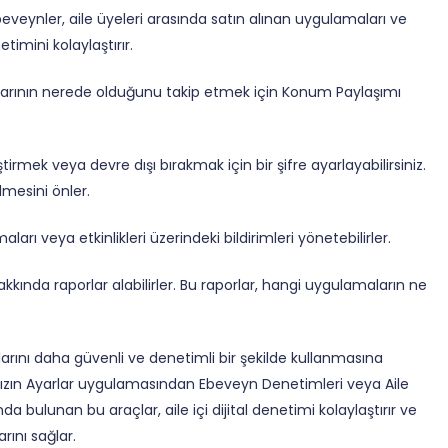
beveynler, aile üyeleri arasında satın alınan uygulamaları ve
netimini kolaylaştırır.
zlarının nerede olduğunu takip etmek için Konum Paylaşımı
rmek veya devre dışı bırakmak için bir şifre ayarlayabilirsiniz.
ilmesini önler.
ları veya etkinlikleri üzerindeki bildirimleri yönetebilirler.
kkında raporlar alabilirler. Bu raporlar, hangi uygulamaların ne
arını daha güvenli ve denetimli bir şekilde kullanmasına
zınızın Ayarlar uygulamasından Ebeveyn Denetimleri veya Aile
nda bulunan bu araçlar, aile içi dijital denetimi kolaylaştırır ve
rını sağlar.