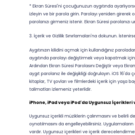
* Ekran Süresi'ni çocuğunuzun aygıtında ayarlıyors
izleyin ve bir parola girin. Parolayı yeniden girerek
parolanızı girmeniz istenir. Ekran Süresi parolanızı unu
3. İçerik ve Gizlilik Sınırlamaları'na dokunun. İstenirse
Aygıtınızın kilidini açmak için kullandığınız parola
aygıtında parolayı değiştirmek veya kapatmak için
Ardından Ekran Süresi Parolasını Değiştir veya Ekra
aygıt parolanız ile değişikliği doğrulayın. iOS 16'd
kitaplar, TV şovları ve filmlerdeki içerik için yaşa ba
talimatları izlemeniz yeterlidir.
iPhone, iPad veya iPod'da Uygunsuz İçerikler
Uygunsuz içerikli müziklerin çalınmasını ve belirli 
oynatılmasını da engelleyebilirsiniz. Uygulamaların
vardır. Uygunsuz içerikleri ve içerik derecelendirmele