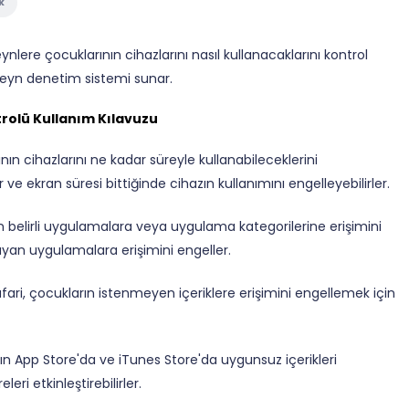
k
nlere çocuklarının cihazlarını nasıl kullanacaklarını kontrol
eyn denetim sistemi sunar.
rolü Kullanım Kılavuzu
nın cihazlarını ne kadar süreyle kullanabileceklerini
lir ve ekran süresi bittiğinde cihazın kullanımını engelleyebilirler.
n belirli uygulamalara veya uygulama kategorilerine erişimini
lmayan uygulamalara erişimini engeller.
fari, çocukların istenmeyen içeriklere erişimini engellemek için
ın App Store'da ve iTunes Store'da uygunsuz içerikleri
eri etkinleştirebilirler.