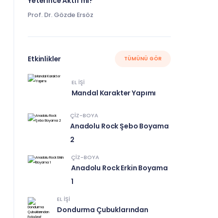
Yeterince Aktif mi?
Prof. Dr. Gözde Ersöz
Etkinlikler
TÜMÜNÜ GÖR
EL IŞI
Mandal Karakter Yapımı
ÇIZ-BOYA
Anadolu Rock Şebo Boyama
2
ÇIZ-BOYA
Anadolu Rock Erkin Boyama
1
EL IŞI
Dondurma Çubuklarından