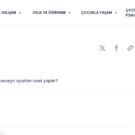
ÇOC
GELIŞIMI
OKUL VE ÖĞRENME
ÇOCUKLA YAŞAM
PSIK
ebeveyn ayarları nasıl yapılır?