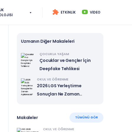
UK
ETKINLIK
VIDEO
OLOJISI
Uzmanın Diğer Makaleleri
ÇOCUKLA YAŞAM
Çocuklar ve Gençler İçin
Deepfake Tehlikesi
OKUL VE ÖĞRENME
2026 LGS Yerleştirme
Sonuçları Ne Zaman
Açıklanacak?
Makaleler
TÜMÜNÜ GÖR
OKUL VE ÖĞRENME