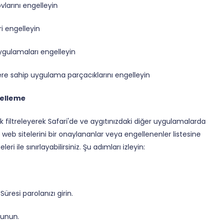
vlarını engelleyin
ri engelleyin
ygulamaları engelleyin
ere sahip uygulama parçacıklarını engelleyin
gelleme
ak filtreleyerek Safari'de ve aygıtınızdaki diğer uygulamalarda
irli web sitelerini bir onaylananlar veya engellenenler listesine
i ile sınırlayabilirsiniz. Şu adımları izleyin:
Süresi parolanızı girin.
kunun.