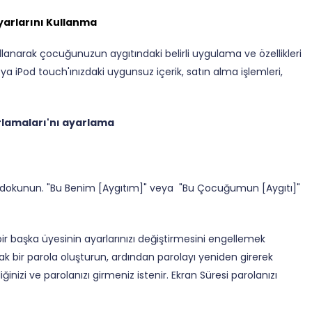
yarlarını Kullanma
 kullanarak çocuğunuzun aygıtındaki belirli uygulama ve özellikleri
veya iPod touch'ınızdaki uygunsuz içerik, satın alma işlemleri,
nırlamaları'nı ayarlama
ar dokunun. "Bu Benim [Aygıtım]" veya "Bu Çocuğumun [Aygıtı]"
r başka üyesinin ayarlarınızı değiştirmesini engellemek
rak bir parola oluşturun, ardından parolayı yeniden girerek
inizi ve parolanızı girmeniz istenir. Ekran Süresi parolanızı