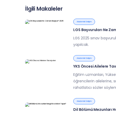
İlgili Makaleler
Akademik Gelişim
LGS Başvuruları Ne Za
LGS 2025 sınav başvurul
yapılcak.
Akademik Gelişim
YKS Öncesi Ailelere Tav
Eğitim uzmanları, Yükse
öğrencilerin ailelerine,
rahatlatıcı sözler söyle
Akademik Gelişim
Dil Bölümü Mezunları H