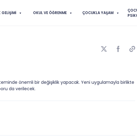
ÇOC
GELIŞIMI
OKUL VE ÖĞRENME
ÇOCUKLA YAŞAM
PSIK
e sisteminde önemli bir değişiklik yapacak. Yeni uygulamayla birlikte
oru da verilecek.