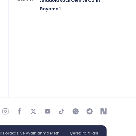
Anadolu Rock Cem ve Cahit
Boyama 1
lik Politikası ve Aydınlanma Metni
Çerez Politikası