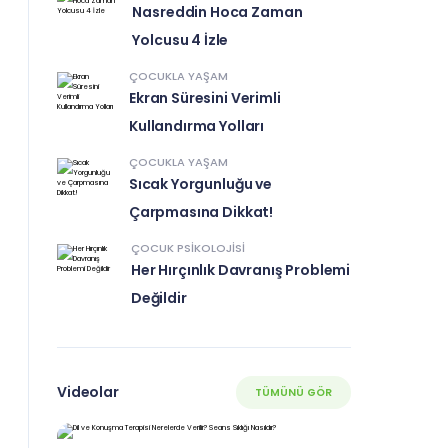
Nasreddin Hoca Zaman
Yolcusu 4 İzle
ÇOCUKLA YAŞAM
Ekran Süresini Verimli
Kullandırma Yolları
ÇOCUKLA YAŞAM
Sıcak Yorgunluğu ve
Çarpmasına Dikkat!
ÇOCUK PSIKOLOJISI
Her Hırçınlık Davranış Problemi
Değildir
Videolar
TÜMÜNÜ GÖR