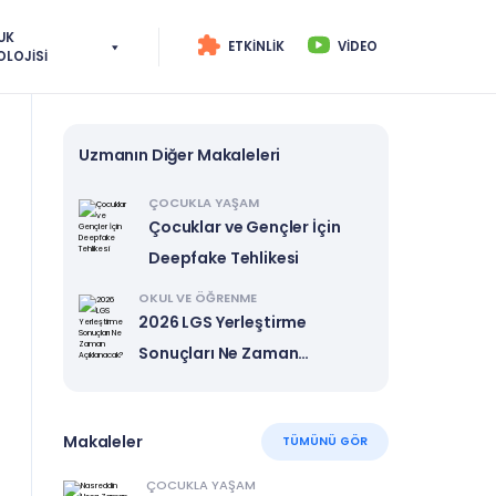
UK
ETKINLIK
VIDEO
OLOJISI
Uzmanın Diğer Makaleleri
ÇOCUKLA YAŞAM
Çocuklar ve Gençler İçin
Deepfake Tehlikesi
OKUL VE ÖĞRENME
2026 LGS Yerleştirme
Sonuçları Ne Zaman
Açıklanacak?
Makaleler
TÜMÜNÜ GÖR
ÇOCUKLA YAŞAM