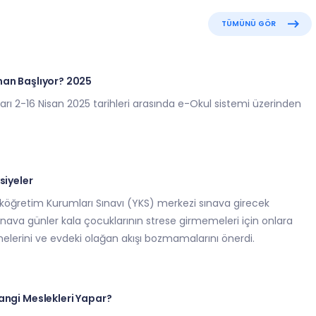
TÜMÜNÜ GÖR
man Başlıyor? 2025
arı 2-16 Nisan 2025 tarihleri arasında e-Okul sistemi üzerinden
siyeler
köğretim Kurumları Sınavı (YKS) merkezi sınava girecek
 sınava günler kala çocuklarının strese girmemeleri için onlara
melerini ve evdeki olağan akışı bozmamalarını önerdi.
angi Meslekleri Yapar?