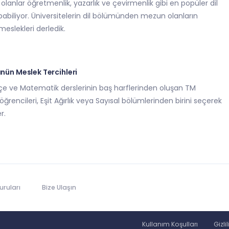
anlar öğretmenlik, yazarlık ve çevirmenlik gibi en popüler dil
abiliyor. Üniversitelerin dil bölümünden mezun olanların
meslekleri derledik.
ünün Meslek Tercihleri
rkçe ve Matematik derslerinin baş harflerinden oluşan TM
e öğrencileri, Eşit Ağırlık veya Sayısal bölümlerinden birini seçerek
r.
ruları
Bize Ulaşın
Kullanım Koşulları
Gizli