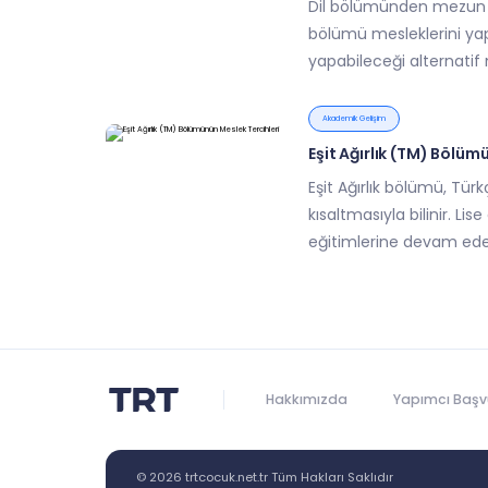
Dil bölümünden mezun ol
bölümü mesleklerini yap
yapabileceği alternatif 
Akademik Gelişim
Eşit Ağırlık (TM) Bölüm
Eşit Ağırlık bölümü, Tü
kısaltmasıyla bilinir. Lis
eğitimlerine devam ede
Hakkımızda
Yapımcı Başvu
© 2026 trtcocuk.net.tr Tüm Hakları Saklıdır