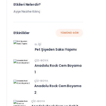
Etkileri Nelerdir?
Ayşe Nezihe Kılınç
Etkinlikler
TÜMÜNÜ GÖR
EL IŞI
Pet Şişeden Saksı Yapımı
ÇIZ-BOYA
Anadolu Rock Cem Boyama
1
ÇIZ-BOYA
Anadolu Rock Cem Boyama
2
ÇIZ-BOYA