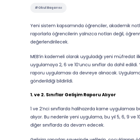
#Okul Başarısı
Yeni sistem kapsamında öğrenciler, akademik notlar
raporlarla öğrencilerin yalnızca notları değil, öğr
değerlendirilecek.
MEB’in kademeli olarak uyguladığı yeni müfredat ilk yı
uygulamaya 2, 6 ve 10’uncu sınıflar da dahil edild
raporu uygulaması da devreye alınacak. Uygulamanın b
gönderildiği bildirildi.
1. ve 2. Sınıflar Gelişim Raporu Alıyor
1 ve 2’nci sınıflarda halihazırda karne uygulaması 
alıyor. Bu nedenle yeni uygulama, bu yıl 5, 6, 9 ve 1
diğer sınıflarda da devam edecek.
Gelişim raporları sayesinde velilerin, çocuklarının