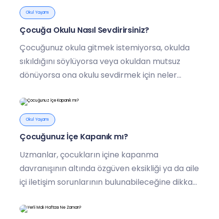
Okul Yaşamı
Çocuğa Okulu Nasıl Sevdirirsiniz?
Çocuğunuz okula gitmek istemiyorsa, okulda
sıkıldığını söylüyorsa veya okuldan mutsuz
dönüyorsa ona okulu sevdirmek için neler
yapabilirsiniz? Ebeveynlerin doğru
yönlendirmesiyle çocuklar okulla ve
öğrenmeyle olumlu bir bağ kurabilir.
Okul Yaşamı
Çocuğunuz İçe Kapanık mı?
Uzmanlar, çocukların içine kapanma
davranışının altında özgüven eksikliği ya da aile
içi iletişim sorunlarının bulunabileceğine dikkat
çekiyor.