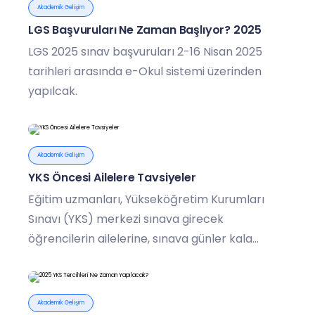
Akademik Gelişim
LGS Başvuruları Ne Zaman Başlıyor? 2025
LGS 2025 sınav başvuruları 2-16 Nisan 2025
tarihleri arasında e-Okul sistemi üzerinden
yapılcak.
Akademik Gelişim
YKS Öncesi Ailelere Tavsiyeler
Eğitim uzmanları, Yükseköğretim Kurumları
Sınavı (YKS) merkezi sınava girecek
öğrencilerin ailelerine, sınava günler kala
çocuklarının strese girmemeleri için onlara
rahatlatıcı sözler söylemelerini ve evdeki
olağan akışı bozmamalarını önerdi.
Akademik Gelişim