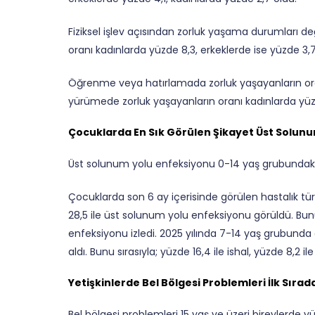
Fiziksel işlev açısından zorluk yaşama durumları de
oranı kadınlarda yüzde 8,3, erkeklerde ise yüzde 3,7 i
Öğrenme veya hatırlamada zorluk yaşayanların oran
yürümede zorluk yaşayanların oranı kadınlarda yüzd
Çocuklarda En Sık Görülen Şikayet Üst Solun
Üst solunum yolu enfeksiyonu 0-14 yaş grubundaki 
Çocuklarda son 6 ay içerisinde görülen hastalık tü
28,5 ile üst solunum yolu enfeksiyonu görüldü. Bunu 
enfeksiyonu izledi. 2025 yılında 7-14 yaş grubunda 
aldı. Bunu sırasıyla; yüzde 16,4 ile ishal, yüzde 8,2 ile
Yetişkinlerde Bel Bölgesi Problemleri İlk Sırad
Bel bölgesi problemleri 15 yaş ve üzeri bireylerde y