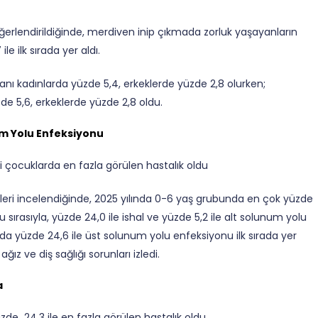
ğerlendirildiğinde, merdiven inip çıkmada zorluk yaşayanların
le ilk sırada yer aldı.
ı kadınlarda yüzde 5,4, erkeklerde yüzde 2,8 olurken;
e 5,6, erkeklerde yüzde 2,8 oldu.
um Yolu Enfeksiyonu
çocuklarda en fazla görülen hastalık oldu
rleri incelendiğinde, 2025 yılında 0-6 yaş grubunda en çok yüzde
sırasıyla, yüzde 24,0 ile ishal ve yüzde 5,2 ile alt solunum yolu
da yüzde 24,6 ile üst solunum yolu enfeksiyonu ilk sırada yer
 ağız ve diş sağlığı sorunları izledi.
a
üzde 24,3 ile en fazla görülen hastalık oldu