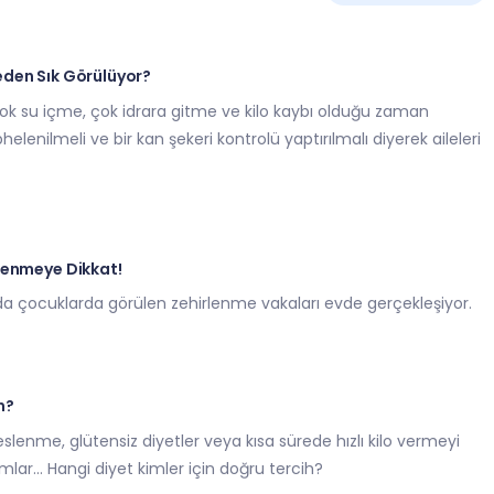
den Sık Görülüyor?
ok su içme, çok idrara gitme ve kilo kaybı olduğu zaman
lenilmeli ve bir kan şekeri kontrolü yaptırılmalı diyerek aileleri
lenmeye Dikkat!
nda çocuklarda görülen zehirlenme vakaları evde gerçekleşiyor.
n?
beslenme, glütensiz diyetler veya kısa sürede hızlı kilo vermeyi
lar… Hangi diyet kimler için doğru tercih?