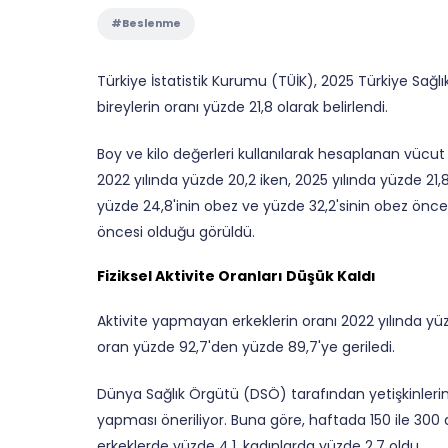
#Beslenme
Türkiye İstatistik Kurumu (TÜİK), 2025 Türkiye Sağl
bireylerin oranı yüzde 21,8 olarak belirlendi.
Boy ve kilo değerleri kullanılarak hesaplanan vücut 
2022 yılında yüzde 20,2 iken, 2025 yılında yüzde 21,8
yüzde 24,8'inin obez ve yüzde 32,2'sinin obez öncesi
öncesi olduğu görüldü.
Fiziksel Aktivite Oranları Düşük Kaldı
Aktivite yapmayan erkeklerin oranı 2022 yılında yüz
oran yüzde 92,7'den yüzde 89,7'ye geriledi.
Dünya Sağlık Örgütü (DSÖ) tarafından yetişkinlerin 
yapması öneriliyor. Buna göre, haftada 150 ile 300 da
erkeklerde yüzde 4,1, kadınlarda yüzde 2,7 oldu.