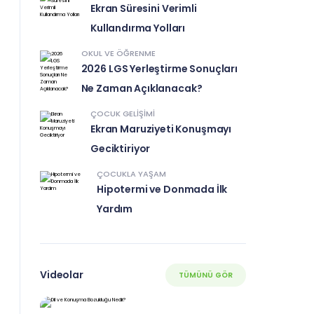
Ekran Süresini Verimli
Kullandırma Yolları
OKUL VE ÖĞRENME
2026 LGS Yerleştirme Sonuçları
Ne Zaman Açıklanacak?
ÇOCUK GELIŞIMI
Ekran Maruziyeti Konuşmayı
Geciktiriyor
ÇOCUKLA YAŞAM
Hipotermi ve Donmada İlk
Yardım
Videolar
TÜMÜNÜ GÖR