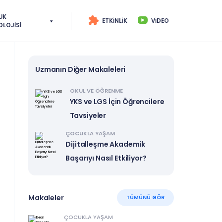
UK
ETKINLIK
VIDEO
OLOJISI
Uzmanın Diğer Makaleleri
OKUL VE ÖĞRENME
YKS ve LGS İçin Öğrencilere
Tavsiyeler
ÇOCUKLA YAŞAM
Dijitalleşme Akademik
Başarıyı Nasıl Etkiliyor?
Makaleler
TÜMÜNÜ GÖR
ÇOCUKLA YAŞAM