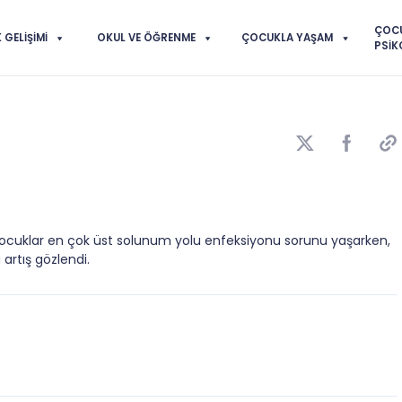
ÇOC
GELIŞIMI
OKUL VE ÖĞRENME
ÇOCUKLA YAŞAM
PSIK
 çocuklar en çok üst solunum yolu enfeksiyonu sorunu yaşarken,
 artış gözlendi.