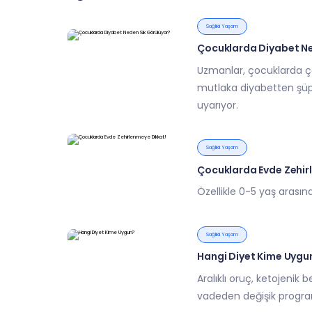
Sağlıklı Yaşam
Çocuklarda Diyabet Ne
Uzmanlar, çocuklarda ç
mutlaka diyabetten şüphe
uyarıyor.
Sağlıklı Yaşam
Çocuklarda Evde Zehir
Özellikle 0-5 yaş arası
Sağlıklı Yaşam
Hangi Diyet Kime Uygu
Aralıklı oruç, ketojenik 
vadeden değişik program