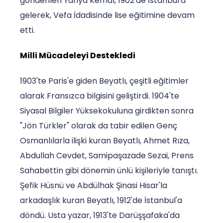
gönderilen Yahya Kemal, 1902'de İstanbul'a
gelerek, Vefa İdadisinde lise eğitimine devam
etti.
Milli Mücadeleyi Destekledi
1903'te Paris'e giden Beyatlı, çeşitli eğitimler
alarak Fransızca bilgisini geliştirdi. 1904'te
Siyasal Bilgiler Yüksekokuluna girdikten sonra
"Jön Türkler" olarak da tabir edilen Genç
Osmanlılarla ilişki kuran Beyatlı, Ahmet Rıza,
Abdullah Cevdet, Samipaşazade Sezai, Prens
Sahabettin gibi dönemin ünlü kişileriyle tanıştı.
Şefik Hüsnü ve Abdülhak Şinasi Hisar'la
arkadaşlık kuran Beyatlı, 1912'de İstanbul'a
döndü. Usta yazar, 1913'te Darüşşafaka'da