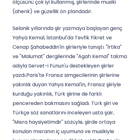
ölçüsünü çok iyi kullanmış, şiirlerinde musiki
(ahenk) ve güzellik ön plandadır.
Selanik yıllarında şiir yazmaya başlayan genç
Yahya Kemal, İstanbul'da Tevfik Fikret ve
Cenap Şahabeddin'in şiirleriyle tanıştı. "İrtika"
ve "Malumat" dergilerinde "Agah Kemal" takma
adıyla Servet-i Fünun'u destekleyen şiirler
yazdı.Paris'te Fransız simgecilerinin şiirlerine
yakınlık duyan Yahya Kemal'in, Fransız şiiriyle
kurduğu yakınlık, Türk şiirine de farklı
pencereden bakmasını sağladı. Türk şiiri ve
Türkçe söz sanatlarını inceleyen usta şair,
"Mısra haysiyetimdir" sözüyle, şiirde ortaya
konulan mısranın iç uyumuna ve musikiyle