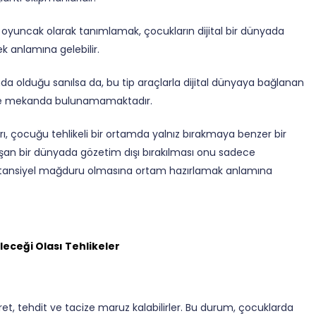
tal oyuncak olarak tanımlamak, çocukların dijital bir dünyada
k anlamına gelebilir.
a olduğu sanılsa da, bu tip araçlarla dijital dünyaya bağlanan
n ve mekanda bulunamamaktadır.
ları, çocuğu tehlikeli bir ortamda yalnız bırakmaya benzer bir
şan bir dünyada gözetim dışı bırakılması onu sadece
otansiyel mağduru olmasına ortam hazırlamak anlamına
eceği Olası Tehlikeler
ret, tehdit ve tacize maruz kalabilirler. Bu durum, çocuklarda