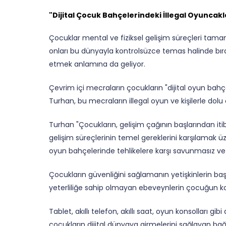
"Dijital Çocuk Bahçelerindeki İllegal Oyuncakl
Çocuklar mental ve fiziksel gelişim süreçleri tamam
onları bu dünyayla kontrolsüzce temas halinde bır
etmek anlamına da geliyor.
Çevrim içi mecraların çocukların "dijital oyun bah
Turhan, bu mecraların
illegal oyun ve kişilerle dol
Turhan
"Çocukların, gelişim çağının başlarından i
gelişim süreçlerinin temel gereklerini karşılamak üzere
oyun bahçelerinde tehlikelere karşı savunmasız ve
Çocukların güvenliğini sağlamanın yetişkinlerin başl
yeterliliğe sahip olmayan ebeveynlerin çocuğun 
Tablet, akıllı telefon, akıllı saat, oyun konsolları 
çocukların dijital dünyaya girmelerini sağlayan bağ