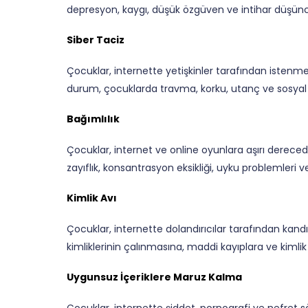
depresyon, kaygı, düşük özgüven ve intihar düşüncel
Siber Taciz
Çocuklar, internette yetişkinler tarafından istenmey
durum, çocuklarda travma, korku, utanç ve sosyal i
Bağımlılık
Çocuklar, internet ve online oyunlara aşırı dereced
zayıflık, konsantrasyon eksikliği, uyku problemleri v
Kimlik Avı
Çocuklar, internette dolandırıcılar tarafından kandırı
kimliklerinin çalınmasına, maddi kayıplara ve kimlik hı
Uygunsuz İçeriklere Maruz Kalma