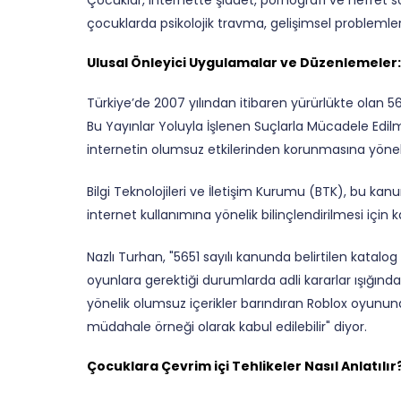
Çocuklar, internette şiddet, pornografi ve nefret s
çocuklarda psikolojik travma, gelişimsel problemler 
Ulusal Önleyici Uygulamalar ve Düzenlemeler:
Türkiye’de 2007 yılından itibaren yürürlükte olan 
Bu Yayınlar Yoluyla İşlenen Suçlarla Mücadele Edilm
internetin olumsuz etkilerinden korunmasına yönelik
Bilgi Teknolojileri ve İletişim Kurumu (BTK), bu k
internet kullanımına yönelik bilinçlendirilmesi için
Nazlı Turhan, "5651 sayılı kanunda belirtilen katalo
oyunlara gerektiği durumlarda adli kararlar ışığınd
yönelik olumsuz içerikler barındıran Roblox oyununa
müdahale örneği olarak kabul edilebilir" diyor.
Çocuklara Çevrim içi Tehlikeler Nasıl Anlatılır