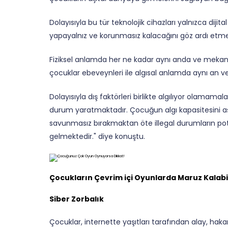
Dolayısıyla bu tür teknolojik cihazları yalnızca diji
yapayalnız ve korunmasız kalacağını göz ardı etme
Fiziksel anlamda her ne kadar aynı anda ve mekand
çocuklar ebeveynleri ile algısal anlamda aynı a
Dolayısıyla dış faktörleri birlikte algılıyor olamama
durum yaratmaktadır. Çocuğun algı kapasitesini a
savunmasız bırakmaktan öte illegal durumların p
gelmektedir." diye konuştu.
Çocukların Çevrim içi Oyunlarda Maruz Kalabil
Siber Zorbalık
Çocuklar, internette yaşıtları tarafından alay, haka