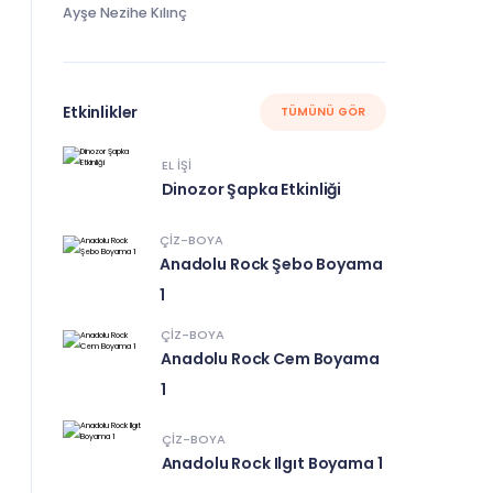
Ayşe Nezihe Kılınç
Etkinlikler
TÜMÜNÜ GÖR
EL IŞI
Dinozor Şapka Etkinliği
ÇIZ-BOYA
Anadolu Rock Şebo Boyama
1
ÇIZ-BOYA
Anadolu Rock Cem Boyama
1
ÇIZ-BOYA
Anadolu Rock Ilgıt Boyama 1