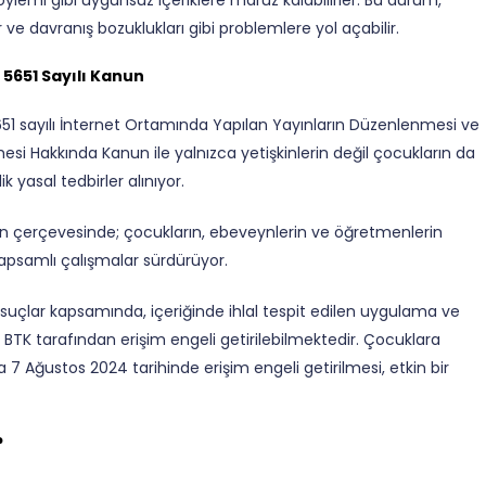
öylemi gibi uygunsuz içeriklere maruz kalabilirler. Bu durum,
ve davranış bozuklukları gibi problemlere yol açabilir.
 5651 Sayılı Kanun
5651 sayılı İnternet Ortamında Yapılan Yayınların Düzenlenmesi ve
esi Hakkında Kanun ile yalnızca yetişkinlerin değil çocukların da
 yasal tedbirler alınıyor.
anun çerçevesinde; çocukların, ebeveynlerin ve öğretmenlerin
 kapsamlı çalışmalar sürdürüyor.
g suçlar kapsamında, içeriğinde ihlal tespit edilen uygulama ve
a BTK tarafından erişim engeli getirilebilmektedir. Çocuklara
 7 Ağustos 2024 tarihinde erişim engeli getirilmesi, etkin bir
?