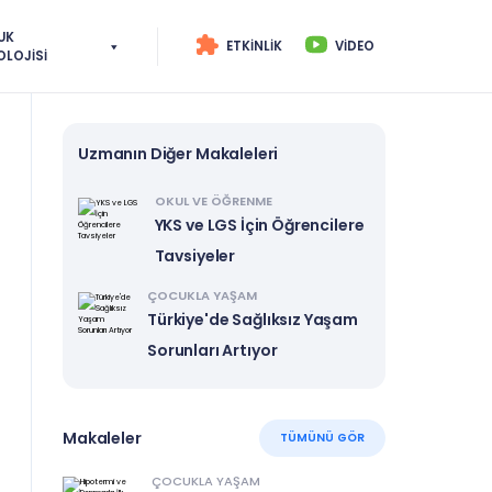
UK
ETKINLIK
VIDEO
OLOJISI
Uzmanın Diğer Makaleleri
OKUL VE ÖĞRENME
YKS ve LGS İçin Öğrencilere
Tavsiyeler
ÇOCUKLA YAŞAM
Türkiye'de Sağlıksız Yaşam
Sorunları Artıyor
Makaleler
TÜMÜNÜ GÖR
ÇOCUKLA YAŞAM