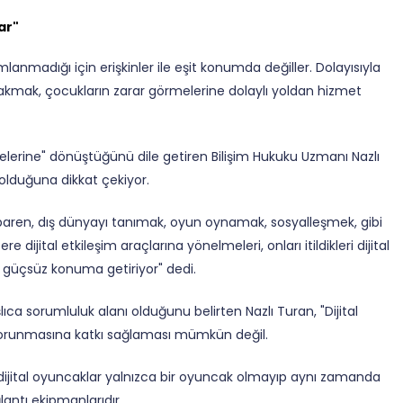
ar"
lanmadığı için erişkinler ile eşit konumda değiller.
Dolayısıyla
akmak, çocukların zarar görmelerine dolaylı yoldan hizmet
çelerine" dönüştüğünü dile getiren
Bilişim Hukuku Uzmanı Nazlı
u olduğuna dikkat çekiyor.
tibaren, dış dünyayı tanımak, oyun oynamak, sosyalleşmek, gibi
 dijital etkileşim araçlarına yönelmeleri, onları itildikleri dijital
 güçsüz konuma getiriyor" dedi.
ıca sorumluluk alanı olduğunu belirten Nazlı Turan, "Dijital
korunmasına katkı sağlaması mümkün değil.
gibi dijital oyuncaklar yalnızca bir oyuncak olmayıp aynı zamanda
lantı ekipmanlarıdır.