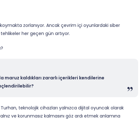
r koymakta zorlanıyor. Ancak çevrim içi oyunlardaki siber
i
tehlikeler her geçen gün artıyor.
ı?
maruz kaldıkları zararlı içerikleri kendilerine
çlendirilebilir?
Turhan, teknolojik cihazları yalnızca dijital oyuncak olarak
yalnız ve korunmasız kalmasını göz ardı etmek anlamına