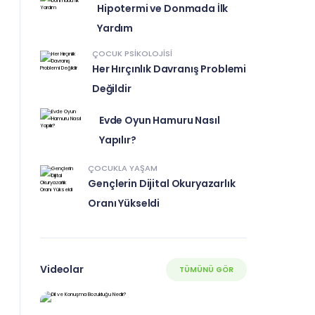
Hipotermi ve Donmada İlk
Yardım
ÇOCUK PSIKOLOJISI
Her Hırçınlık Davranış Problemi
Değildir
Evde Oyun Hamuru Nasıl
Yapılır?
ÇOCUKLA YAŞAM
Gençlerin Dijital Okuryazarlık
Oranı Yükseldi
Videolar
TÜMÜNÜ GÖR