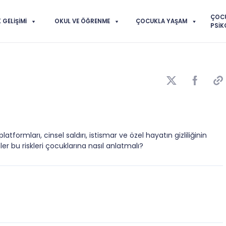
ÇOC
GELIŞIMI
OKUL VE ÖĞRENME
ÇOCUKLA YAŞAM
PSIK
latformları, cinsel saldırı, istismar ve özel hayatın gizliliğinin
ynler bu riskleri çocuklarına nasıl anlatmalı?