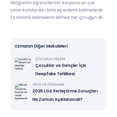
İlköğretim öğrencilerinin karşısına en çok
çıkan konulardan birisi eş anlamlı kelimelerdir.
Eş anlamlı kelimelerin bilmesi her çocuğun dil
gelişimi için oldukça önemli. Anne ve babalar
çocuğunuza oyunlarla eş anlamlı kelimeleri
öğretebilirsiniz.
Uzmanın Diğer Makaleleri
ÇOCUKLA YAŞAM
Çocuklar ve Gençler İçin
Deepfake Tehlikesi
OKUL VE ÖĞRENME
2026 LGS Yerleştirme Sonuçları
Ne Zaman Açıklanacak?